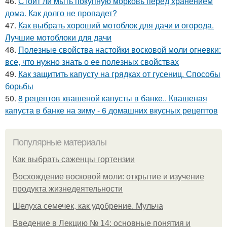
46.
Стоит ли мыть покупную морковь перед хранением
дома. Как долго не пропадет?
47.
Как выбрать хороший мотоблок для дачи и огорода.
Лучшие мотоблоки для дачи
48.
Полезные свойства настойки восковой моли огневки:
все, что нужно знать о ее полезных свойствах
49.
Как защитить капусту на грядках от гусениц. Способы
борьбы
50.
8 рецептов квашеной капусты в банке.. Квашеная
капуста в банке на зиму - 6 домашних вкусных рецептов
Популярные материалы
Как выбрать саженцы гортензии
Восхождение восковой моли: открытие и изучение
продукта жизнедеятельности
Шелуха семечек, как удобрение. Мульча
Введение в Лекцию № 14: основные понятия и