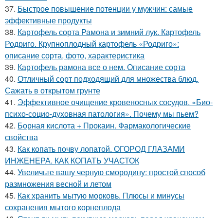
37.
Быстрое повышение потенции у мужчин: самые
эффективные продукты
38.
Картофель сорта Рамона и зимний лук. Картофель
Родриго. Крупноплодный картофель «Родриго»:
описание сорта, фото, характеристика
39.
Картофель рамона все о нем. Описание сорта
40.
Отличный сорт подходящий для множества блюд.
Сажать в открытом грунте
41.
Эффективное очищение кровеносных сосудов. «Био-
психо-социо-духовная патология». Почему мы пьем?
42.
Борная кислота + Прокаин. Фармакологические
свойства
43.
Как копать почву лопатой. ОГОРОД ГЛАЗАМИ
ИНЖЕНЕРА. КАК КОПАТЬ УЧАСТОК
44.
Увеличьте вашу черную смородину: простой способ
размножения весной и летом
45.
Как хранить мытую морковь. Плюсы и минусы
сохранения мытого корнеплода