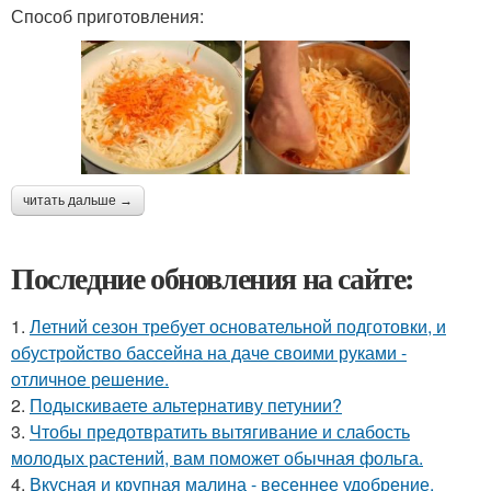
Способ приготовления:
читать дальше →
Последние обновления на сайте:
1.
Летний сезон требует основательной подготовки, и
обустройство бассейна на даче своими руками -
отличное решение.
2.
Подыскиваете альтернативу петунии?
3.
Чтобы предотвратить вытягивание и слабость
молодых растений, вам поможет обычная фольга.
4.
Вкусная и крупная малина - весеннее удобрение.