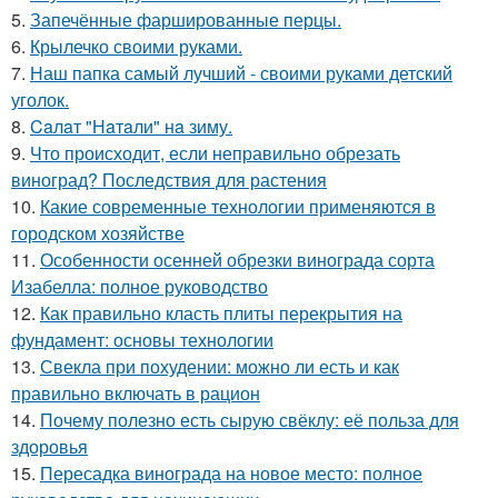
5.
Запечённые фаршированные перцы.
6.
Крылечко своими руками.
7.
Наш папка самый лучший - своими руками детский
уголок.
8.
Caлaт "Нaтaли" нa зиму.
9.
Что происходит, если неправильно обрезать
виноград? Последствия для растения
10.
Какие современные технологии применяются в
городском хозяйстве
11.
Особенности осенней обрезки винограда сорта
Изабелла: полное руководство
12.
Как правильно класть плиты перекрытия на
фундамент: основы технологии
13.
Свекла при похудении: можно ли есть и как
правильно включать в рацион
14.
Почему полезно есть сырую свёклу: её польза для
здоровья
15.
Пересадка винограда на новое место: полное