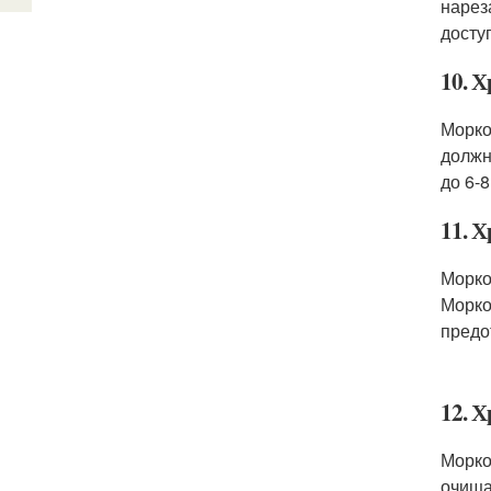
нарез
досту
10. 
Морко
должн
до 6-
11. 
Морко
Морко
предо
12. Х
Морко
очища