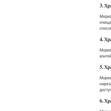
3. Х
Морко
очища
спосо
4. Хр
Морко
конте
5. Хр
Морко
нарез
досту
6. Х