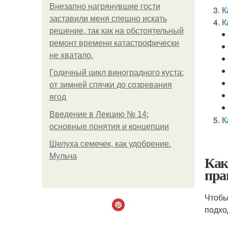
Внезапно нагрянувшие гости
К
заставили меня спешно искать
К
решение, так как на обстоятельный
ремонт времени катастрофически
не хватало.
Годичный цикл виноградного куста:
от зимней спячки до созревания
ягод
Введение в Лекцию № 14:
К
основные понятия и концепции
Шелуха семечек, как удобрение.
Мульча
Как
пра
Чтобы
подхо