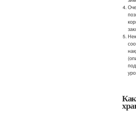
Оче
поз
кор
зак
Нек
соо
нак
(оп
под
уро
Как
хра