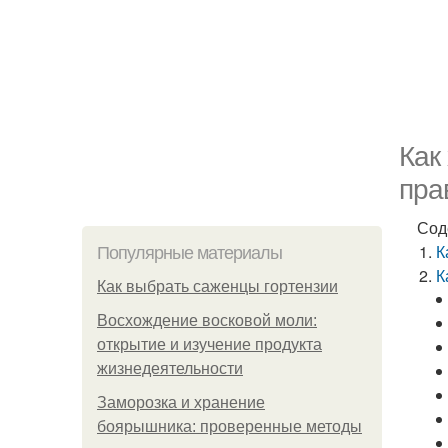
Как
пра
Сод
К
Популярные материалы
К
Как выбрать саженцы гортензии
Восхождение восковой моли:
открытие и изучение продукта
жизнедеятельности
Заморозка и хранение
боярышника: проверенные методы