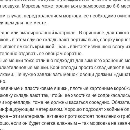
п воздуха. Морковь может храниться в заморозке до 6-8 мес
ом случае, перед хранением моркови, ее необходимо очисти
дящем для нее месте.
едре или эмалированной кастрюле . В принципе, для таког
ковь в этом случае складывают вертикально, сверху корн
рывают емкость крышкой. Ткань впитает излишнюю влагу из
тепенно отдавать ее овощам обратно.
ые мешки тоже отлично подходят для зимнего хранения мор
олиэтиленовые мешки. Корнеплоды просто складывают в м
лками. Не нужно завязывать мешок, овощи должны «дышать»
но.
евянные и пластиковые ящики, плотные картонные коробки
ковку складывают так, чтобы ее хвостики не соприкасались 
и корнеплоды тоже не должны касаться соседних. Обязат
инфицирующим материалом. Хорошо подходят хвойные опил
уха – эти материалы активно противостоят появлению гриб
ошо, если он будет слегка влажным – так морковка не завян
ы.