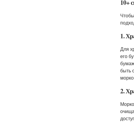
10+ 
Чтобы
подхо
1. Хр
Для х
его б
бумаж
быть 
морко
2. Хр
Морко
очища
досту