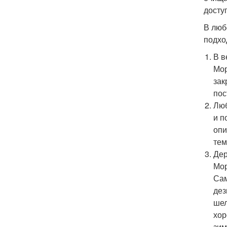
досту
В люб
подхо
В в
Мор
зак
пос
Люб
и п
опи
тем
Дер
Мор
Сам
дез
шел
хор
зим