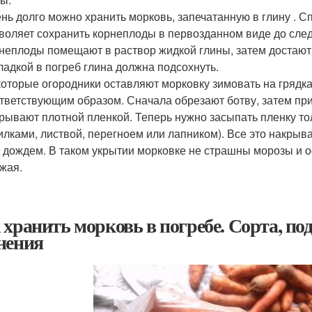
нь долго можно хранить морковь, запечатанную в глину . Сп
воляет сохранить корнеплоды в первозданном виде до сле
неплоды помещают в раствор жидкой глины, затем достают
ладкой в погреб глина должна подсохнуть.
оторые огородники оставляют морковку зимовать на грядках
тветствующим образом. Сначала обрезают ботву, затем пр
рывают плотной пленкой. Теперь нужно засыпать пленку т
илками, листвой, перегноем или лапником). Все это накрыв
 дождем. В таком укрытии морковке не страшны морозы и о
жая.
 хранить морковь в погребе. Сорта, по
нения