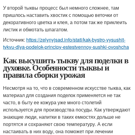
У второй тыквы процесс был немного сложнее, там
пришлось наставить хвостик с помощью веточки от
декоративного цветка и клея, а потом так же приклеить
листик и обмотать шпагатом.
Источник:
https://zelynyjsad.info/stati/kak-bystro-vysushit-
tykvu-dlya-podelok-principy-estestvennoy-sushki-ovoshcha
Как высушить тыкву для поделки в
духовке. Особенности тыквы и
правила сборки урожая
Несмотря на то, что в современном искусстве тыква, как
материал для создания поделок применяется не так
часто, в быту ее кожура уже много столетий
используется для производства посуды. Как утверждают
знающие люди, напитки в таких емкостях дольше не
портятся и сохраняют свою температуру. А если
настаивать в них воду, она поможет при лечении