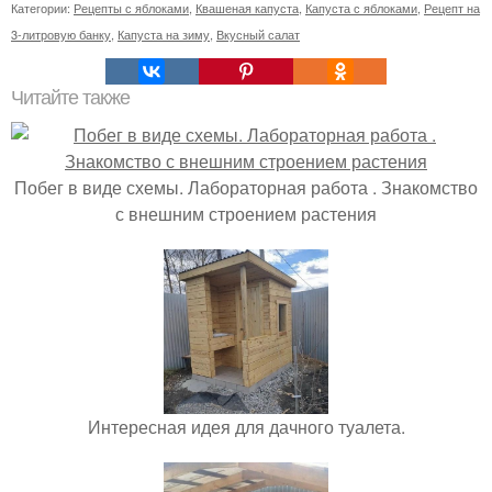
Категории:
Рецепты с яблоками
,
Квашеная капуста
,
Капуста с яблоками
,
Рецепт на
3-литровую банку
,
Капуста на зиму
,
Вкусный салат
Читайте также
Побег в виде схемы. Лабораторная работа . Знакомство
с внешним строением растения
Интересная идея для дачного туалета.