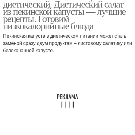
диетический. Диетический салат
из пекинской капусты — лучшие
рецепты. Готовим
низкокалорийные блюда
Салат с крабовыми
Салат из красной
палочками
Пекинская капуста в диетическом питании может стать
заменой сразу двум продуктам – листовому салатику или
белокочанной капусте.
Салат с пекинской
Салат с курицей
капустой
Салат из куриной
Салаты с пекинской
грудки
капустой
Салат из китайской
Вкусный салат
капусты