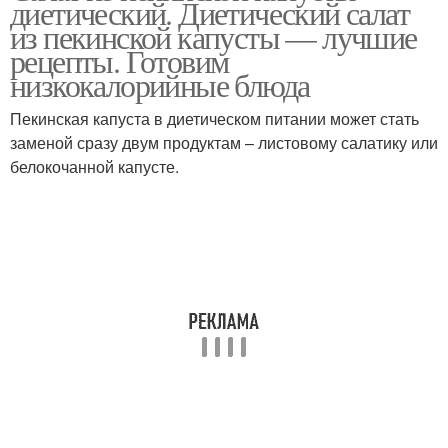
диетический. Диетический салат
из пекинской капусты — лучшие
рецепты. Готовим
низкокалорийные блюда
Салат с крабовыми
Салат с пекинской
палочками
капустой
Пекинская капуста в диетическом питании может стать
заменой сразу двум продуктам – листовому салатику или
белокочанной капусте.
Салат из куриной
Салат с курицей
грудки
Салаты с пекинской
Нежные салаты
капустой
Салат из китайской
Вкусный салат
капусты