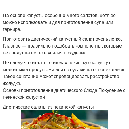
На основе капусты особенно много салатов, хотя ее
Низкокалорийные
Салаты с куриной
можно использовать и для приготовления супа или
салаты
грудкой
гарнира.
Приготовить диетический капустный салат очень легко.
Главное — правильно подобрать компоненты, которые
Салат с овощным
не сведут на нет все усилия похудения.
Салат с ананасом
ассорти
Не следует сочетать в блюдах пекинскую капусту с
молочными продуктами или с соусами на основе сливок.
Такое сочетание может спровоцировать расстройство
желудка.
Диетический цезарь
Основы приготовления диетического блюда Похудение с
пекинской капустой
Диетические салаты из пекинской капусты