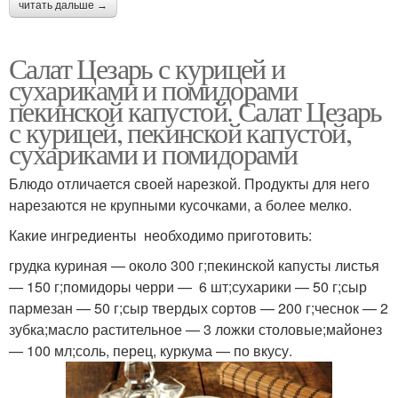
читать дальше →
Салат Цезарь с курицей и
сухариками и помидорами
пекинской капустой. Салат Цезарь
с курицей, пекинской капустой,
сухариками и помидорами
Блюдо отличается своей нарезкой. Продукты для него
нарезаются не крупными кусочками, а более мелко.
Какие ингредиенты необходимо приготовить:
грудка куриная — около 300 г;пекинской капусты листья
— 150 г;помидоры черри — 6 шт;сухарики — 50 г;сыр
пармезан — 50 г;сыр твердых сортов — 200 г;чеснок — 2
зубка;масло растительное — 3 ложки столовые;майонез
— 100 мл;соль, перец, куркума — по вкусу.