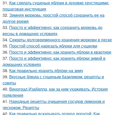
31.
Как сделать сушеные яблоки в духовке хрустящими:
пошаговая инструкция
32.
Зимняя морковь: простой способ сохранить ее на
долгое время
33.
Просто и эффективно: как сохранить морковь до
весны в домашних условиях
34.
Секреты долговременного хранения моркови в песке
35.
Простой способ нарезать яблоки для сушилки
36.
Просто и эффективно: как хранить яблоки в квартире
37.
Просто и эффективно: как хранить яблоки зимой в
домашних условиях
38.
Как правильно хранить яблоки на зиму
39.
Вкусные блюда с сушеным базиликом: рецепты и
советы
40.
Виноград Изабелла, как за ним ухаживать. История
появления
41.
Народные рецепты очищения сосудов лимоном и
чесноком. Рецепты
42.
Как правильно вскапывать огород лопатой. Как