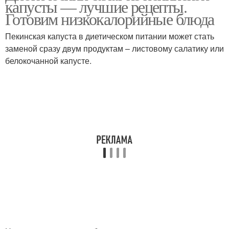
капусты — лучшие рецепты.
Готовим низкокалорийные блюда
Пекинская капуста в диетическом питании может стать
Салат с крабовыми
Низкокалорийные
заменой сразу двум продуктам – листовому салатику или
палочками
салаты
белокочанной капусте.
Салаты с пекинской
Салаты с куриной
капустой
грудкой
Салат с пекинской
Салат с ананасом
капустой