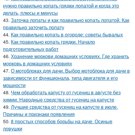
нужно правильно копать грядки лопатой и когда это
делать, плюсы и минусы
43.
Заточка лопаты и как правильно копать лопатой. Как
правильно заточить лопату
44.
Как правильно копать в огороде: советы бывалых
45.
Как правильно копать грядки. Начало
подготовительных работ
46.
Хранение моркови домашних условиях. Где хранить
морковь в домашних условиях
47.
О мотоблоках для дачи. Выбор мотоблока для дачи в
зависимости от функционала, типа двигателя и его
мощности
48.
Чем обработать капусту от гусениц в августе без
химии. Народные средства от гусениц на капусте
49.
Лучшие средства от гусениц на капусте в июле.
Причины и признаки появления
50.
8 простых способов борьбы на даче. Осиные
ловушки