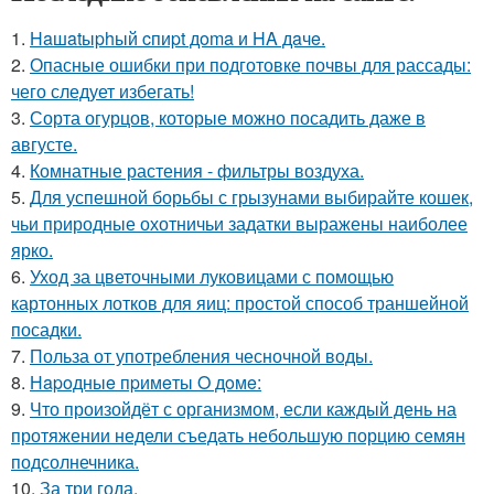
1.
Haшatыphый cпиpt дoma и HA дaчe.
2.
Опасные ошибки при подготовке почвы для рассады:
чего следует избегать!
3.
Сорта огурцов, которые можно посадить даже в
августе.
4.
Комнатные растения - фильтры воздуха.
5.
Для успешной борьбы с грызунами выбирайте кошек,
чьи природные охотничьи задатки выражены наиболее
ярко.
6.
Уход за цветочными луковицами с помощью
картонных лотков для яиц: простой способ траншейной
посадки.
7.
Польза от употребления чесночной воды.
8.
Нapoдныe пpимeты O дoмe:
9.
Что произойдёт с организмом, если каждый день на
протяжении недели съедать небольшую порцию семян
подсолнечника.
10.
За три года.