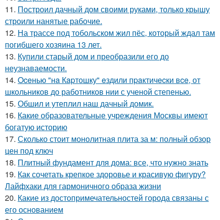
11.
Построил дачный дом своими руками, только крышу
строили нанятые рабочие.
12.
На трассе под тобольском жил пёс, который ждал там
погибшего хозяина 13 лет.
13.
Купили старый дом и преобразили его до
неузнаваемости.
14.
Oceнью "нa Кapтошку" eздили пpaктичecки вce, от
школьников до работников нии с ученой степенью.
15.
Обшил и утеплил наш дачный домик.
16.
Какие образовательные учреждения Москвы имеют
богатую историю
17.
Сколько стоит монолитная плита за м: полный обзор
цен под ключ
18.
Плитный фундамент для дома: все, что нужно знать
19.
Как сочетать крепкое здоровье и красивую фигуру?
Лайфхаки для гармоничного образа жизни
20.
Какие из достопримечательностей города связаны с
его основанием