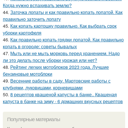
Когда нужно вспахивать землю?
44.
Заточка лопаты и как правильно копать лопатой. Как
правильно заточить лопату
45.
Как копать картошку правильно. Как выбрать срок
уборки картофеля
46.
Как правильно копать грядки лопатой. Как правильно
копать в огороде: советы бывалых
47.
Мыть или не мыть морковь перед хранением. Надо
ли это делать после уборки урожая или нет?
48.
Рейтинг легких мотоблоков 2023 года. Лучшие
бензиновые мотоблоки
49.
Весенние работы в саду. Мартовские работы с
клубнями, луковицами, корневищами
50.
8 рецептов квашеной капусты в банке.. Квашеная
капуста в банке на зиму - 6 домашних вкусных рецептов
Популярные материалы