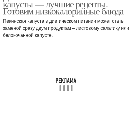
капусты — лучшие рецепты.
Готовим низкокалорийные блюда
Пекинская капуста в диетическом питании может стать
Салат с крабовыми
Низкокалорийные
заменой сразу двум продуктам – листовому салатику или
палочками
салаты
белокочанной капусте.
Салаты с пекинской
Салат с ананасом
капустой
Салат с овощным
Салат с пекинской
ассорти
капустой