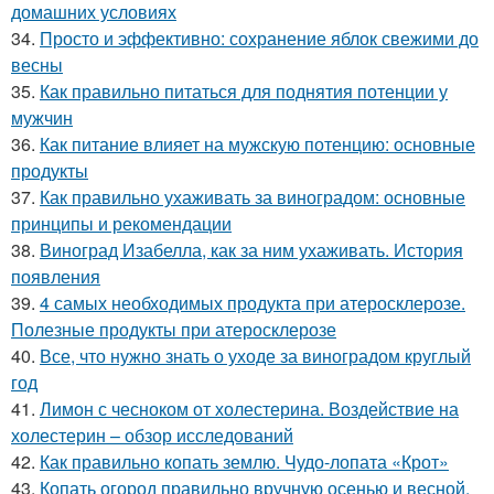
домашних условиях
34.
Просто и эффективно: сохранение яблок свежими до
весны
35.
Как правильно питаться для поднятия потенции у
мужчин
36.
Как питание влияет на мужскую потенцию: основные
продукты
37.
Как правильно ухаживать за виноградом: основные
принципы и рекомендации
38.
Виноград Изабелла, как за ним ухаживать. История
появления
39.
4 самых необходимых продукта при атеросклерозе.
Полезные продукты при атеросклерозе
40.
Все, что нужно знать о уходе за виноградом круглый
год
41.
Лимон с чесноком от холестерина. Воздействие на
холестерин – обзор исследований
42.
Как правильно копать землю. Чудо-лопата «Крот»
43.
Копать огород правильно вручную осенью и весной.