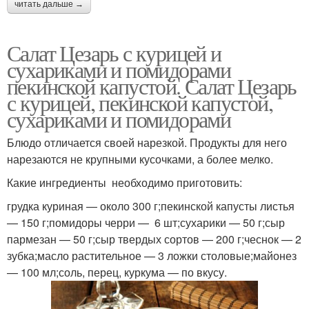
читать дальше →
Салат Цезарь с курицей и
сухариками и помидорами
пекинской капустой. Салат Цезарь
с курицей, пекинской капустой,
сухариками и помидорами
Блюдо отличается своей нарезкой. Продукты для него
нарезаются не крупными кусочками, а более мелко.
Какие ингредиенты необходимо приготовить:
грудка куриная — около 300 г;пекинской капусты листья
— 150 г;помидоры черри — 6 шт;сухарики — 50 г;сыр
пармезан — 50 г;сыр твердых сортов — 200 г;чеснок — 2
зубка;масло растительное — 3 ложки столовые;майонез
— 100 мл;соль, перец, куркума — по вкусу.