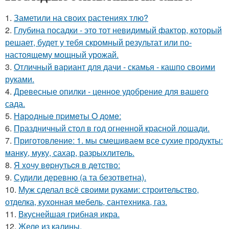
1.
Заметили на своих растениях тлю?
2.
Глубина посадки - это тот невидимый фактор, который
решает, будет у тебя скромный результат или по-
настоящему мощный урожай.
3.
Отличный вариант для дачи - скамья - кашпо своими
руками.
4.
Древесные опилки - ценное удобрение для вашего
сада.
5.
Нapoдныe пpимeты O дoмe:
6.
Праздничный стол в год огненной красной лошади.
7.
Приготовление: 1. мы смешиваем все сухие продукты:
манку, муку, сахар, разрыхлитель.
8.
Я xoчу вepнутьcя в дeтcтвo:
9.
Судили деревню (а та безответна).
10.
Муж сделал всё своими руками: строительство,
отделка, кухонная мебель, сантехника, газ.
11.
Вкуснейшая грибная икра.
12.
Желе из калины.