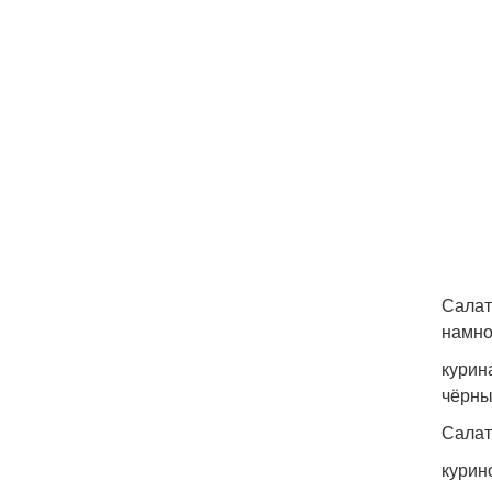
Салат
намно
курин
чёрны
Салат
курин