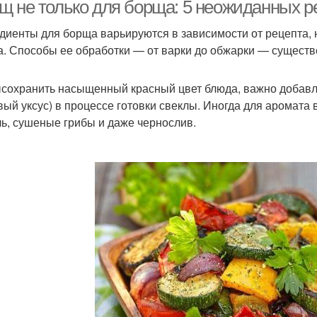
щ не только для борща: 5 неожиданных р
диенты для борща варьируются в зависимости от рецепта, н
а. Способы ее обработки — от варки до обжарки — существе
Сала
Диетический салат
Диетические салаты
сохранить насыщенный красный цвет блюда, важно добавля
вый уксус) в процессе готовки свеклы. Иногда для аромат
ь, сушеные грибы и даже чернослив.
Салат из курицы
Пекинская капуста
Са
Салат из куриной
Салат с курицей
Н
грудки
Сал
Вкусный салат
Капусты с курицей