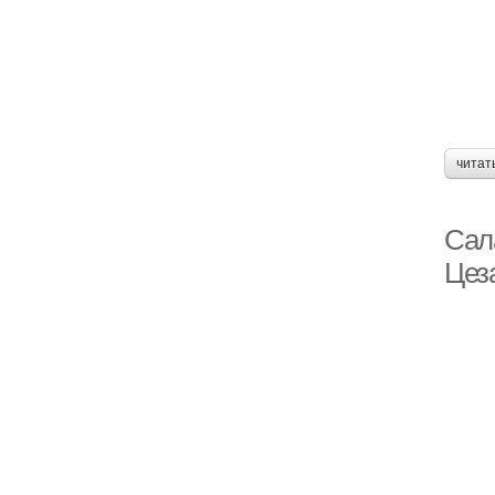
читат
Сал
Цез