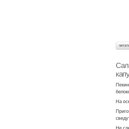
Ка
читат
Сала
кап
Пекин
белок
К
На ос
Приго
сведу
Не сл