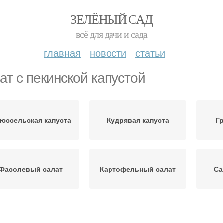
ЗЕЛЁНЫЙ САД
всё для дачи и сада
главная
новости
статьи
ат с пекинской капустой
юссельская капуста
Кудрявая капуста
Г
Фасолевый салат
Картофельный салат
Са
Овощной салат
Вегетарианский салат
Са