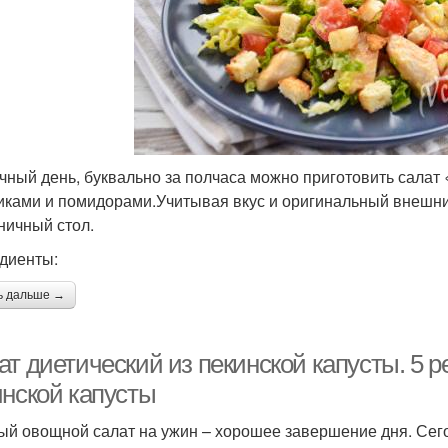
чный день, буквально за полчаса можно приготовить салат «
иками и помидорами.Учитывая вкус и оригинальный внешний
ничный стол.
диенты:
ь дальше →
т диетический из пекинской капусты. 5 р
инской капусты
ый овощной салат на ужин – хорошее завершение дня. Сего