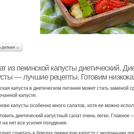
Низкокалорийные
Са
пусты без майонеза
салаты
Салат с овощным
Фи
Салат из куриного филе
ассорти
ь дальше →
т из пекинской капусты диетический. Ди
Салат по слоям
Вкусные салаты
Капу
усты — лучшие рецепты. Готовим низкок
ская капуста в диетическом питании может стать заменой с
очанной капусте.
апусты с кукурузой
Капусты с тунцом
нове капусты особенно много салатов, хотя ее можно испол
товить диетический капустный салат очень легко. Главное
т на нет все усилия похудения.
едует сочетать в блюдах пекинскую капусту с молочными пр