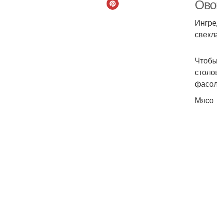
Ово
Ингре
свекл
Чтобы
столо
фасол
Мясо