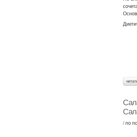
сочет
Основ
Диети
читат
Сал
Сал
/ по 