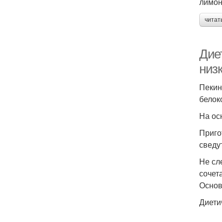
лимон
читат
Дие
низ
Пекин
белок
На ос
Приго
сведу
Не сл
сочет
Основ
Диети