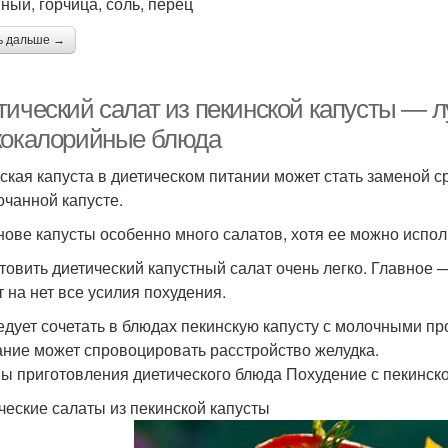
ный, горчица, соль, перец
ь дальше →
тический салат из пекинской капусты — 
кокалорийные блюда
ская капуста в диетическом питании может стать заменой с
очанной капусте.
нове капусты особенно много салатов, хотя ее можно испол
товить диетический капустный салат очень легко. Главное
т на нет все усилия похудения.
едует сочетать в блюдах пекинскую капусту с молочными пр
ание может спровоцировать расстройство желудка.
ы приготовления диетического блюда Похудение с пекинско
ческие салаты из пекинской капусты