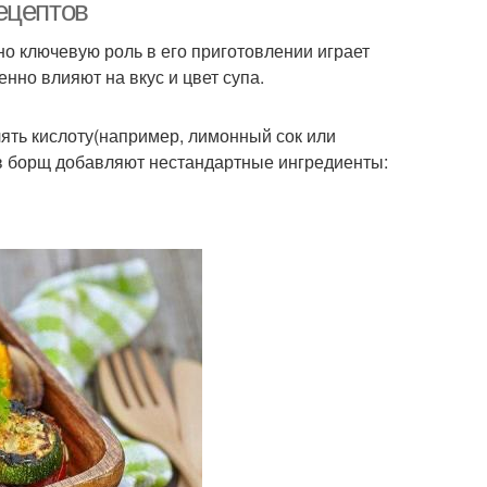
капусты
ецептов
о ключевую роль в его приготовлении играет
нно влияют на вкус и цвет супа.
ты из пекинской
Салат с фенхелем
капусты
ть кислоту(например, лимонный сок или
а в борщ добавляют нестандартные ингредиенты:
Салат с крабовыми
лат из красной
палочками
Салаты с пекинской
ежные салаты
капустой
ат из китайской
Цезарь с пекинской
капусты
капустой