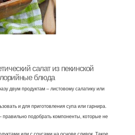
латы с куриной
Салат с ананасом
грудкой
ле с пекинской
Рецепт с пекинской
капустой
капустой
етический салат из пекинской
сты с креветками
Капусты с помидорами
алорийные блюда
разу двум продуктам – листовому салатику или
ьзовать и для приготовления супа или гарнира.
 — правильно подобрать компоненты, которые не
одуктами или с соусами на основе сливок. Такое