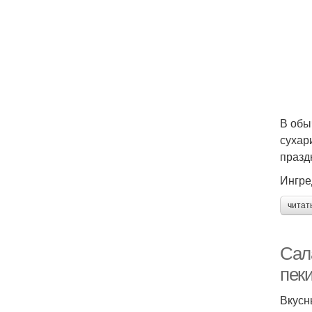
В обы
сухар
празд
Ингре
читат
Сала
пек
Вкусн