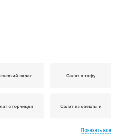
реческий салат
Салат с тофу
лат с горчицей
Салат из свеклы и
Показать все
Салат из пекинской
лат с кукурузой