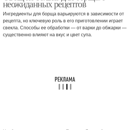
неожиданных рецептов
Ингредиенты для борща варьируются в зависимости от
рецепта, но ключевую роль в его приготовлении играет
Салат с пекинской
свекла. Способы ее обработки — от варки до обжарки —
Вегетарианский салат
капустой
существенно влияют на вкус и цвет супа.
Салат с кукурузой