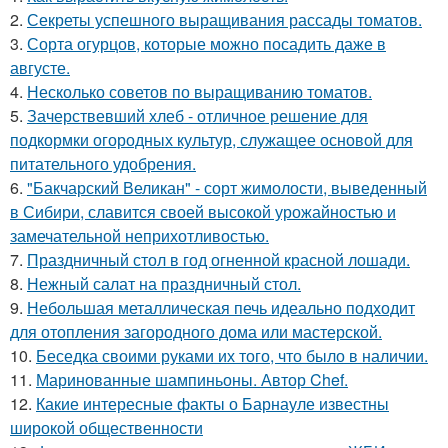
2.
Секреты успешного выращивания рассады томатов.
3.
Сорта огурцов, которые можно посадить даже в
августе.
4.
Несколько советов по выращиванию томатов.
5.
Зачерствевший хлеб - отличное решение для
подкормки огородных культур, служащее основой для
питательного удобрения.
6.
"Бакчарский Великан" - сорт жимолости, выведенный
в Сибири, славится своей высокой урожайностью и
замечательной неприхотливостью.
7.
Праздничный стол в год огненной красной лошади.
8.
Нежный салат на праздничный стол.
9.
Небольшая металлическая печь идеально подходит
для отопления загородного дома или мастерской.
10.
Беседка своими руками их того, что было в наличии.
11.
Маринованные шампиньоны. Автор Chef.
12.
Какие интересные факты о Барнауле известны
широкой общественности