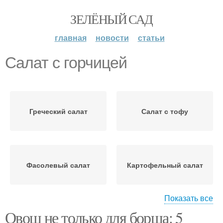
ЗЕЛЁНЫЙ САД
главная
новости
статьи
Салат с горчицей
Греческий салат
Салат с тофу
Фасолевый салат
Картофельный салат
Показать все
Овощ не только для борща: 5
Салат из свеклы и
Овощной салат