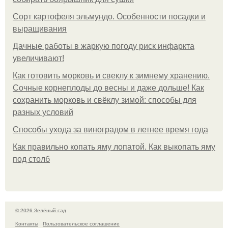
Сорт картофеля эльмундо. Особенности посадки и
выращивания
Дачные работы в жаркую погоду риск инфаркта
увеличивают!
Как готовить морковь и свеклу к зимнему хранению.
Сочные корнеплоды до весны и даже дольше! Как
сохранить морковь и свёклу зимой: способы для
разных условий
Способы ухода за виноградом в летнее время года
Как правильно копать яму лопатой. Как выкопать яму
под столб
© 2026 Зелёный сад
Контакты
Пользовательское соглашение