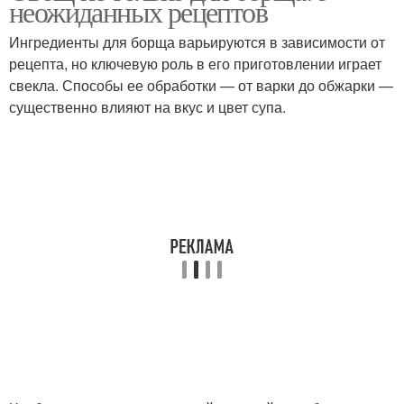
неожиданных рецептов
Ингредиенты для борща варьируются в зависимости от
рецепта, но ключевую роль в его приготовлении играет
Салат с пекинской
свекла. Способы ее обработки — от варки до обжарки —
Вегетарианский салат
капустой
существенно влияют на вкус и цвет супа.
Салат с кукурузой
Салат с базиликом
Мясной салат
Салат с авокадо