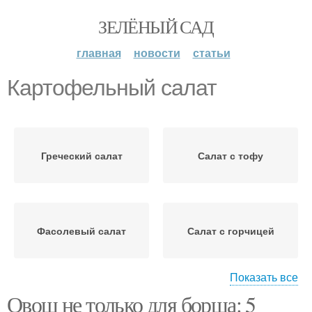
ЗЕЛЁНЫЙ САД
главная
новости
статьи
Картофельный салат
Греческий салат
Салат с тофу
Фасолевый салат
Салат с горчицей
Показать все
Овощ не только для борща: 5
Салат из свеклы и
Овощной салат