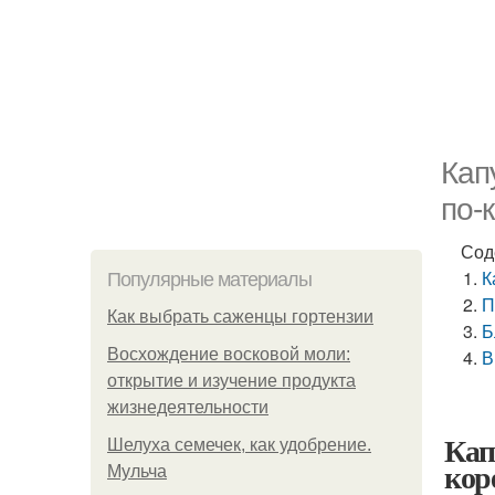
Кап
по-
Сод
К
Популярные материалы
П
Как выбрать саженцы гортензии
Б
Восхождение восковой моли:
В
открытие и изучение продукта
жизнедеятельности
Кап
Шелуха семечек, как удобрение.
кор
Мульча