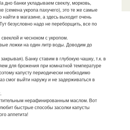
На дно банки укладываем свеклу, морковь,
ке (семена укропа пахучего), это те же самые
о найти в магазине, а здесь выходит очень
 Тут безусловно надо не переборщить, все по
свеклой и чесноком с укропом.
овые ложки на один литр воды. Доводим до
акрывая). Банку ставим в глубокую чашку, т.к. в
ляем для брожения при комнатной температуре
поэтому капусту периодически необходимо
аз смог выйти наружу и не задерживаться в
.
растительным нерафинированным маслом. Вот
о любит быстрые способы засолки капусты
го аппетита!