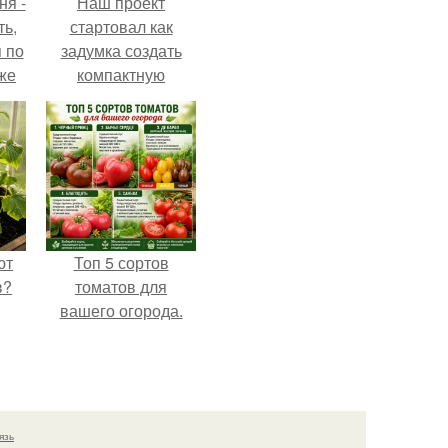
ня -
Наш проект
ть,
стартовал как
я по
задумка создать
уже
компактную
беседку для
отдыха.
ют
Топ 5 сортов
в?
томатов для
вашего огорода.
язь