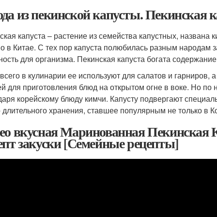
да из пекинской капусты. Пекинская к
ская капуста – растение из семейства капустных, названа ки
о в Китае. С тех пор капуста полюбилась разным народам з
ность для организма. Пекинская капуста богата содержание
всего в кулинарии ее используют для салатов и гарниров, 
й для приготовления блюд на открытом огне в воке. Но по
даря корейскому блюду кимчи. Капусту подвергают специа
 длительного хранения, ставшее популярным не только в К
ео вкусная Маринованная Пекинская К
епт закуски [Семейные рецепты]