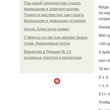
При какой температуре сушить
Когда
боярышник в электросушилке.
по-ко
Тонкости мастерства: как сушить
потре
боярышник в домашних условиях
Ингре
Автор: Александр шемет.
500 г
У фикуса на листьях мелкие белые
100 г
точки. Коричневые пятна
3 зуб
Введение в Лекцию № 14:
основные понятия и концепции
пол ч
70 мл
2 ч. л
1 ч. л
2 ст. 
Чтобы