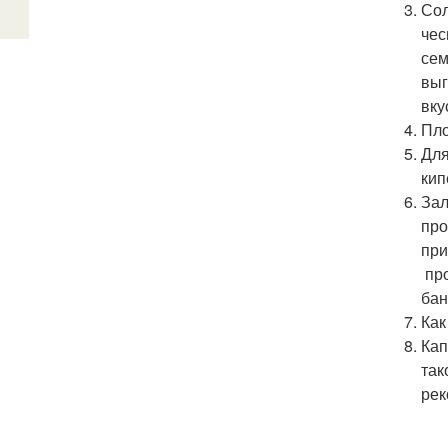
Сол
чес
сем
выг
вку
Пло
Для
кип
Зал
про
при
про
бан
Как
Кап
так
рек