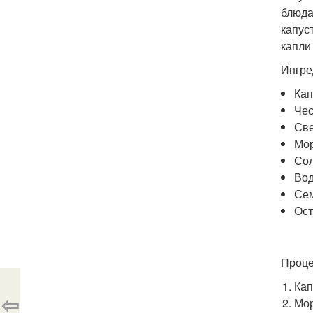
блюда
капус
капли
Ингре
Кап
Чес
Све
Мор
Сол
Вод
Сем
Ост
Проце
Кап
⇦
Мор