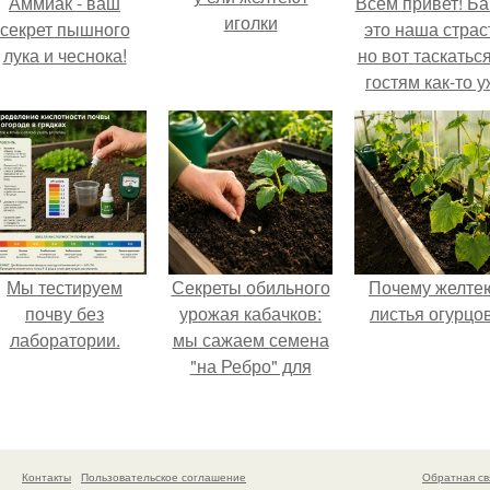
Аммиак - ваш
Всем привет! Ба
иголки
секрет пышного
это наша страс
лука и чеснока!
но вот таскатьс
гостям как-то 
надоело.
Мы тестируем
Секреты обильного
Почему желте
почву без
урожая кабачков:
листья огурцо
лаборатории.
мы сажаем семена
"на Ребро" для
максимального
эффекта.
Контакты
Пользовательское соглашение
Обратная св