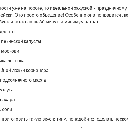
 гости уже на пороге, то идеальной закуской к праздничном
рейски. Это просто объедение! Особенно она понравится л
буется всего лишь 30 минут, и минимум затрат.
диенты:
р пекинской капусты
р моркови
чика чеснока
айной ложки кориандра
 подсолнечного масла
. уксуса
. сахара
л. соли
 приготовить такую вкуснятину, понадобится сделать неско