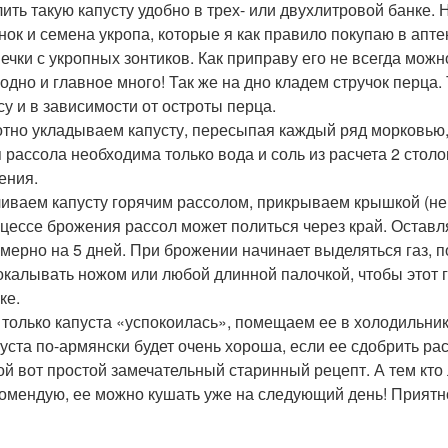
ить такую капусту удобно в трех- или двухлитровой банке. 
нок и семена укропа, которые я как правило покупаю в апте
ечки с укропных зонтиков. Как приправу его не всегда можн
одно и главное много! Так же на дно кладем стручок перца.
су и в зависимости от остроты перца.
тно укладываем капусту, пересыпая каждый ряд морковью, 
 рассола необходима только вода и соль из расчета 2 стол
ения.
иваем капусту горячим рассолом, прикрываем крышкой (не з
цессе брожения рассол может политься через край. Остав
мерно на 5 дней. При брожении начинает выделяться газ, 
калывать ножом или любой длинной палочкой, чтобы этот г
ке.
 только капуста «успокоилась», помещаем ее в холодильник
уста по-армянски будет очень хороша, если ее сдобрить 
ой вот простой замечательный старинный рецепт. А тем кт
омендую, ее можно кушать уже на следующий день! Приятно