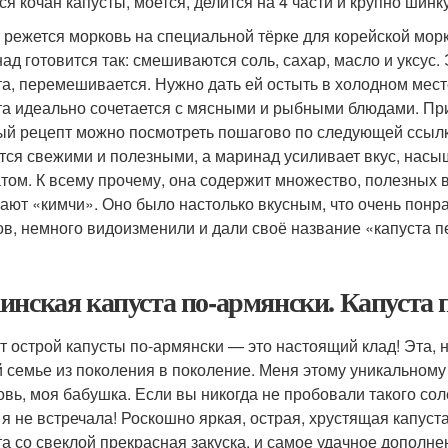
ся кочан капусты, моется, делится на 4 части и крупно шинк
 режется морковь на специальной тёрке для корейской морк
ад готовится так: смешиваются соль, сахар, масло и уксус.
та, перемешивается. Нужно дать ей остыть в холодном мест
та идеально сочетается с мясными и рыбными блюдами. При
ый рецепт можно посмотреть пошагово по следующей ссыл
тся свежими и полезными, а маринад усиливает вкус, нас
том. К всему прочему, она содержит множество, полезных в
ают «кимчи». Оно было настолько вкусным, что очень понр
ов, немного видоизменили и дали своё название «капуста п
инская капуста по-армянски. Капуста 
т острой капусты по-армянски — это настоящий клад! Эта, н
 семье из поколения в поколение. Меня этому уникальному 
овь, моя бабушка. Если вы никогда не пробовали такого со
 я не встречала! Роскошно яркая, острая, хрустящая капуст
та со свеклой прекрасная закуска, и самое удачное дополн