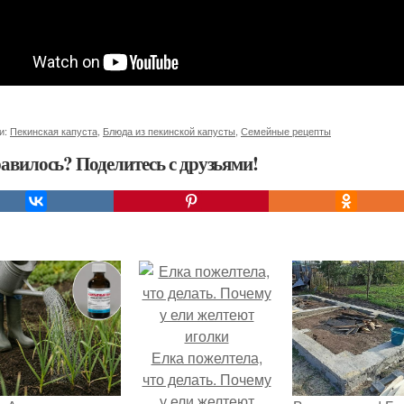
и:
Пекинская капуста
,
Блюда из пекинской капусты
,
Семейные рецепты
авилось? Поделитесь с друзьями!
Елка пожелтела,
что делать. Почему
у ели желтеют