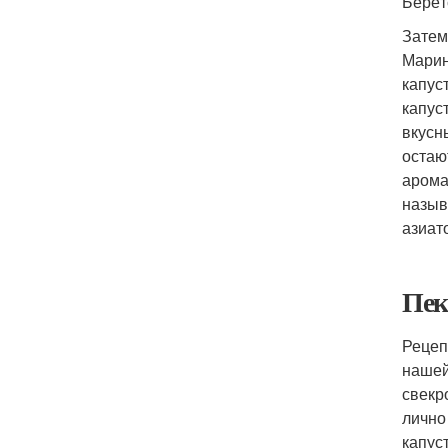
Берёт
Затем
Марин
капус
капус
вкусн
остаю
арома
назыв
азиат
Пек
Рецеп
нашей
свекр
лично
капус