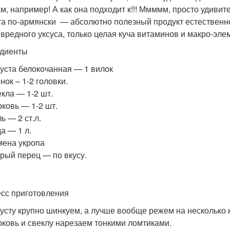
м, например! А как она подходит к!!! Ммммм, просто удивит
та по-армянски — абсолютно полезный продукт естественного
 вредного уксуса, только целая куча витаминов и макро-эле
диенты
уста белокочанная — 1 вилок
нок – 1-2 головки.
кла — 1-2 шт.
ковь — 1-2 шт.
ь — 2 ст.л.
а — 1 л.
ена укропа
рый перец — по вкусу.
сс приготовления
усту крупно шинкуем, а лучше вообще режем на несколько 
ковь и свеклу нарезаем тонкими ломтиками.