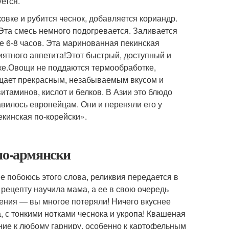
уется.
овке и рубится чеснок, добавляется кориандр.
 Эта смесь немного подогревается. Заливается
е 6-8 часов. Эта маринованная пекинская
ятного аппетита!Этот быстрый, доступный и
ке.Овощи не поддаются термообработке,
ыщает прекрасным, незабываемым вкусом и
итаминов, кислот и белков. В Азии это блюдо
авилось европейцам. Они и переняли его у
екинская по-корейски».
по-армянски
е побоюсь этого слова, реликвия передается в
рецепту научила мама, а ее в свою очередь
ления — вы многое потеряли! Ничего вкуснее
а, с тонкими нотками чеснока и укропа! Квашеная
ение к любому гарниру, особенно к картофельным