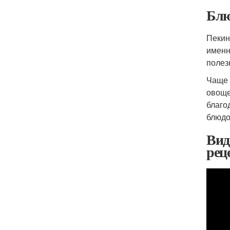
Блю
Пекин
именн
полез
Чаще 
овоще
благо
блюдо
Вид
рец