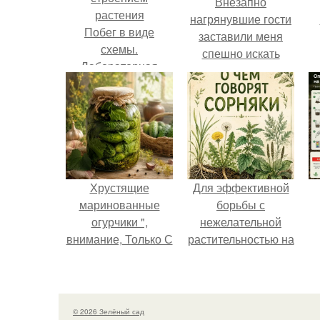
Внезапно
нагрянувшие гости
Побег в виде
заставили меня
схемы.
спешно искать
Лабораторная
решение, так как на
работа .
обстоятельный
Знакомство с
ремонт времени
внешним
катастрофически не
строением
хватало.
растения
Хрустящие
Для эффективной
маринованные
борьбы с
огурчики ",
нежелательной
внимание, Только С
растительностью на
Грядки".
вашем
приусадебном
участке крайне
важно понимать
© 2026 Зелёный сад