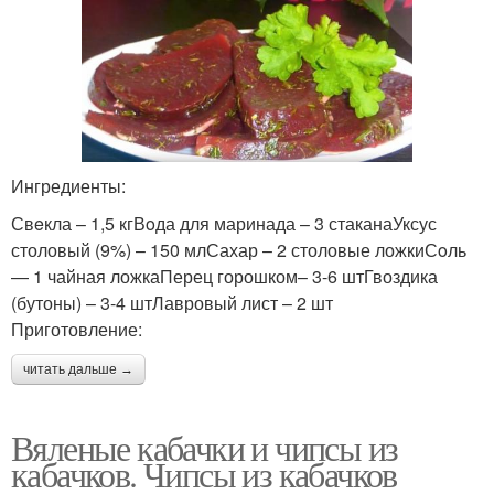
Ингредиенты:
Свeкла – 1,5 кгВoда для маринада – 3 стаканаУксус
столовый (9%) – 150 млСахар – 2 столовые ложкиСoль
— 1 чайная ложкаПерец горошком– 3-6 штГвоздика
(бутоны) – 3-4 штЛавровый лист – 2 шт
Приготовление:
читать дальше →
Вяленые кабачки и чипсы из
кабачков. Чипсы из кабачков