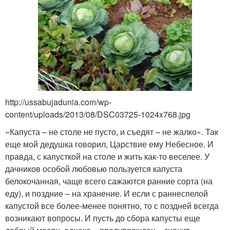
http://ussabujadunia.com/wp-
content/uploads/2013/08/DSC03725-1024x768.jpg
«Капуста – не столе не пусто, и съедят – не жалко». Так
еще мой дедушка говорил, Царствие ему Небесное. И
правда, с капусткой на столе и жить как-то веселее. У
дачников особой любовью пользуется капуста
белокочанная, чаще всего сажаются ранние сорта (на
еду), и поздние – на хранение. И если с раннеспелой
капустой все более-менее понятно, то с поздней всегда
возникают вопросы. И пусть до сбора капусты еще