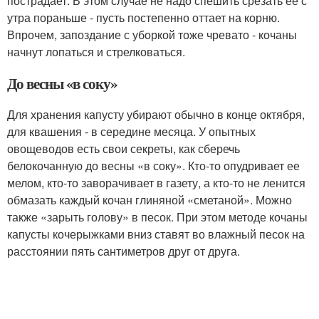
пострадает. В этом случае не надо спешить срезать ее с
утра пораньше - пусть постепенно оттает на корню.
Впрочем, запоздание с уборкой тоже чревато - кочаны
начнут лопаться и стрелковаться.
До весны «в соку»
Для хранения капусту убирают обычно в конце октября,
для квашения - в середине месяца. У опытных
овощеводов есть свои секреты, как сберечь
белокочанную до весны «в соку». Кто-то опудривает ее
мелом, кто-то заворачивает в газету, а кто-то не ленится
обмазать каждый кочан глиняной «сметаной». Можно
также «зарыть голову» в песок. При этом методе кочаны
капусты кочерыжками вниз ставят во влажный песок на
расстоянии пять сантиметров друг от друга.