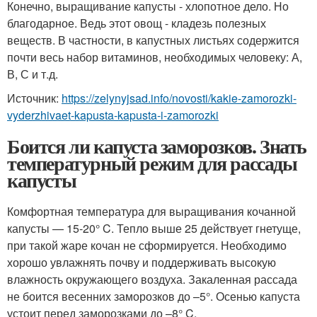
Конечно, выращивание капусты - хлопотное дело. Но
благодарное. Ведь этот овощ - кладезь полезных
веществ. В частности, в капустных листьях содержится
почти весь набор витаминов, необходимых человеку: А,
В, С и т.д.
Источник:
https://zelynyjsad.info/novosti/kakie-zamorozki-
vyderzhivaet-kapusta-kapusta-i-zamorozki
Боится ли капуста заморозков. Знать
температурный режим для рассады
капусты
Комфортная температура для выращивания кочанной
капусты — 15-20° C. Тепло выше 25 действует гнетуще,
при такой жаре кочан не сформируется. Необходимо
хорошо увлажнять почву и поддерживать высокую
влажность окружающего воздуха. Закаленная рассада
не боится весенних заморозков до –5°. Осенью капуста
устоит перед заморозками до –8° C.