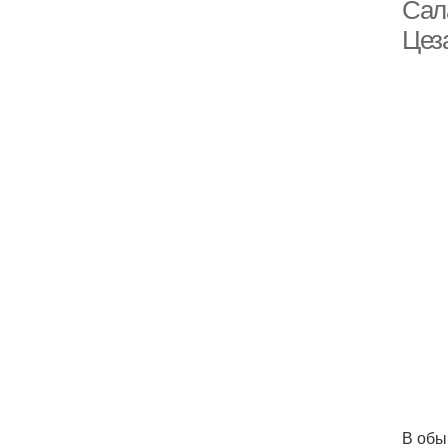
Сал
Цез
В обы