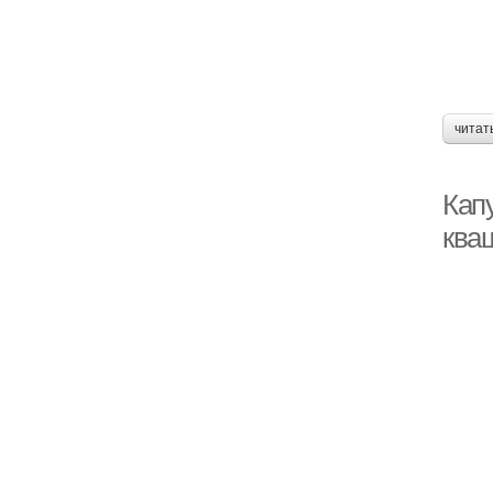
читат
Кап
ква