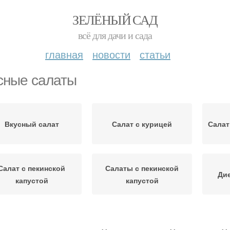
ЗЕЛЁНЫЙ САД
всё для дачи и сада
главная
новости
статьи
сные салаты
Вкусный салат
Салат с курицей
Салат
Салат с пекинской
Салаты с пекинской
Дие
капустой
капустой
алат с крабовыми
Салат из китайской