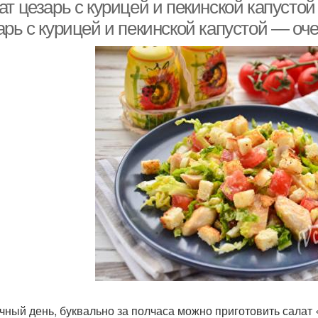
палочками
капусты
ат цезарь с курицей и пекинской капусто
арь с курицей и пекинской капустой — оч
чный день, буквально за полчаса можно приготовить салат «