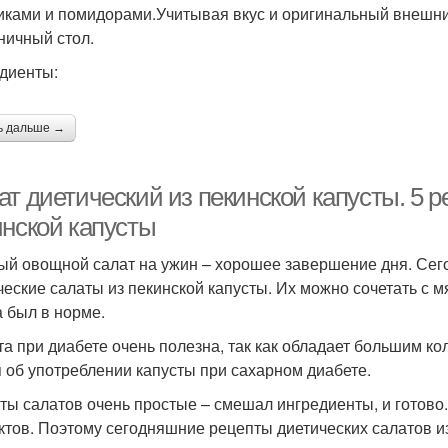
иками и помидорами.Учитывая вкус и оригинальный внешний
ничный стол.
диенты:
ь дальше →
т диетический из пекинской капусты. 5 р
инской капусты
ый овощной салат на ужин – хорошее завершение дня. Сего
ческие салаты из пекинской капусты. Их можно сочетать с 
а был в норме.
та при диабете очень полезна, так как обладает большим к
я об употреблении капусты при сахарном диабете.
ты салатов очень простые – смешал ингредиенты, и готово.
ктов. Поэтому сегодняшние рецепты диетических салатов из 