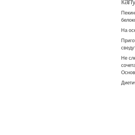
кап
Пекин
белок
На ос
Приго
сведу
Не сл
сочет
Основ
Диети