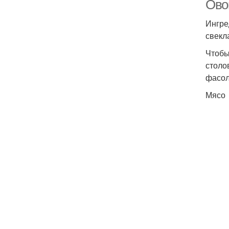
Ово
Ингре
свекл
Чтобы
столо
фасол
Мясо