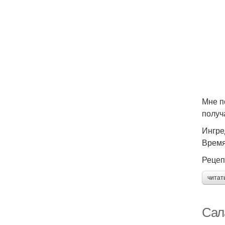
Мне п
получ
Ингре
Время
Рецеп
читат
Сала