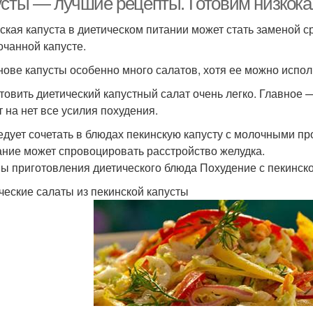
усты — лучшие рецепты. Готовим низкок
ская капуста в диетическом питании может стать заменой с
очанной капусте.
нове капусты особенно много салатов, хотя ее можно испол
товить диетический капустный салат очень легко. Главное
т на нет все усилия похудения.
едует сочетать в блюдах пекинскую капусту с молочными пр
ание может спровоцировать расстройство желудка.
ы приготовления диетического блюда Похудение с пекинско
ческие салаты из пекинской капусты