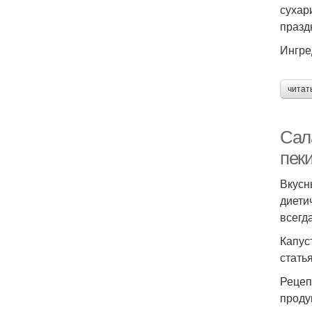
сухар
празд
Ингре
читат
Сала
пек
Вкусн
диети
всегд
Капус
стать
Рецеп
проду