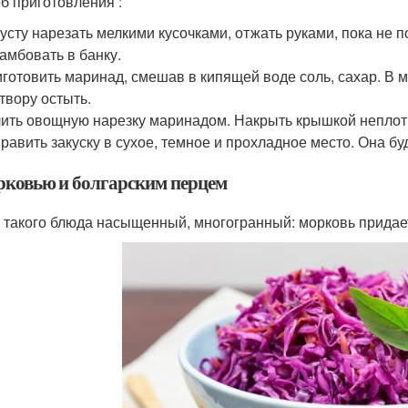
б приготовления :
усту нарезать мелкими кусочками, отжать руками, пока не п
амбовать в банку.
готовить маринад, смешав в кипящей воде соль, сахар. В мо
твору остыть.
ить овощную нарезку маринадом. Накрыть крышкой неплотн
равить закуску в сухое, темное и прохладное место. Она буд
рковью и болгарским перцем
у такого блюда насыщенный, многогранный: морковь придает 