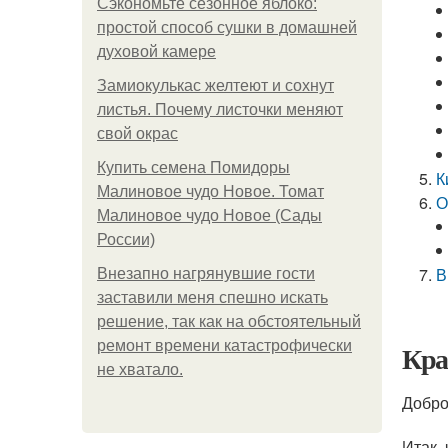
Сэкономьте сезонное яблоко:
простой способ сушки в домашней
духовой камере
Замиокулькас желтеют и сохнут
листья. Почему листочки меняют
свой окрас
Купить семена Помидоры
К
Малиновое чудо Новое. Томат
О
Малиновое чудо Новое (Сады
России)
В
Внезапно нагрянувшие гости
заставили меня спешно искать
решение, так как на обстоятельный
ремонт времени катастрофически
Кра
не хватало.
Добро
Итак,