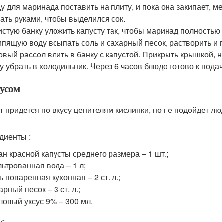
у для маринада поставить на плиту, и пока она закипает, 
ать руками, чтобы выделился сок.
истую банку уложить капусту так, чтобы маринад полностью
ипящую воду всыпать соль и сахарный песок, растворить и 
овый рассол влить в банку с капустой. Прикрыть крышкой, н
у убрать в холодильник. Через 6 часов блюдо готово к подач
сусом
т придется по вкусу ценителям кислинки, но не подойдет л
диенты :
ан красной капусты среднего размера – 1 шт.;
ьтрованная вода – 1 л;
ь поваренная кухонная – 2 ст. л.;
арный песок – 3 ст. л.;
ловый уксус 9% – 300 мл.