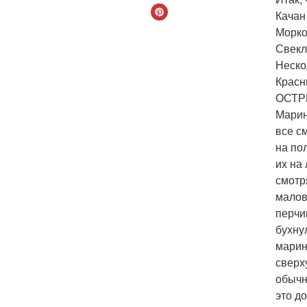
Качан 
Морко
Свекл
Неско
Красн
ОСТР
Марина
все с
на по
их на
смотр
малов
перчи
бухнул
марин
сверх
обычн
это д