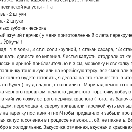
пекинской капусты - 1 кг
вь - 2 штуки
а - 2 штуки
лько зубочек чеснока
ый жгучий перчик ( у меня приготовленный с лета перекруч
ЫЙЖуть!!!
д : 1 л воды , 2 ст.л. соли крупной, 1 стакан сахара, 1/2 ст
мешать, довести до кипения. Листья капусты отодрали от к
лоски шириной приблизительно в 3 см, морковку и свеколку
 лапшичку тоненькую или на корейскую терку, все смешали в
я сколько будете готовить, я делала на это количество, в и
ато будет ), ну да ладно, отклонились. Маринад немного ос
ка черного горошком, немного душистого, горсточку добрую
а чайную ложку острого перчика красного ( того.. из баночк
адом, перемешали, сверху придавили тарелкой чуть меньше
у на тарелку поставили гнетЧтобы придавило и забыли про вс
ая капуста соленая в процессе не воня…. ой, не пахнеть. В
обро в холодильник. Закусочка отменная, вкусная и красивая