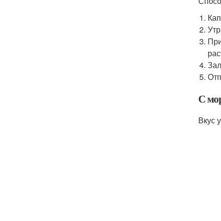
Спосо
Кап
Утр
При
рас
Зал
Отп
С мо
Вкус 