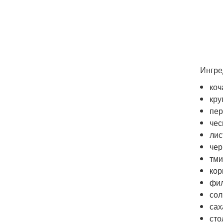
Ингре
коч
кру
пер
чес
лис
чер
тмин
кор
фил
сол
сах
сто