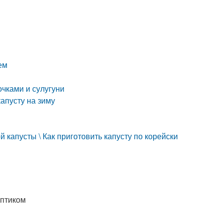
ем
очками и сулугуни
апусту на зиму
апусты \ Как приготовить капусту по корейски
ептиком