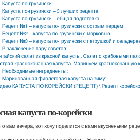
Капуста по-грузински
Капуста по-грузински – 3 лучших рецепта
Капуста по-грузински – общая подготовка
Рецепт №1 – капуста по-грузински с острым перцем
Рецепт №2 – капуста по-грузински с морковью
Рецепт №3 – капуста по-грузински с петрушкой и сельдере
В заключение пару советов:
итайский салат из красной капусты. Салат с крабовыми пал
страя краснокочанная капуста. Маринуем краснокочанную к
Необходимые ингредиенты:
Маринованная фиолетовая капуста на зиму:
идео КАПУСТА ПО КОРЕЙСКИ (РЕЦЕПТ) \ Рецепт корейской к
сная капуста по-корейски
го вам вечера, вот хочу поделится с вами вкусненьким рец
 что же нам понадобится на сей раз… Начнем!