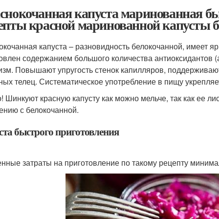
снокочанная капуста маринованная бы
епты красной маринованной капусты б
окочанная капуста – разновидность белокочанной, имеет яр
овлен содержанием большого количества антиоксидантов (
изм. Повышают упругость стенок капилляров, поддерживают
ных телец. Систематическое употребление в пищу укрепляе
! Шинкуют красную капусту как можно мельче, так как ее ли
ению с белокочанной.
ста быстрого приготовления
нные затраты на приготовление по такому рецепту минима