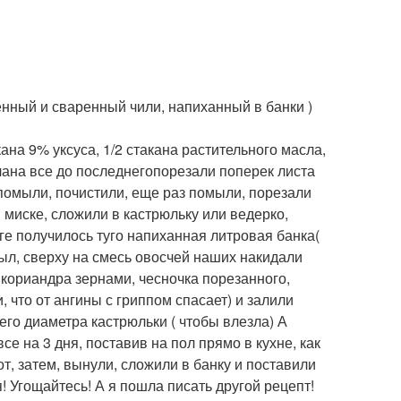
енный и сваренный чили, напиханный в банки )
акана 9% уксуса, 1/2 стакана растительного масла,
ачана все до последнегопорезали поперек листа
 помыли, почистили, еще раз помыли, порезали
 миске, сложили в кастрюльку или ведерко,
тоге получилось туго напиханная литровая банка(
тыл, сверху на смесь овосчей наших накидали
 кориандра зернами, чесночка порезанного,
и, что от ангины с гриппом спасает) и залили
го диаметра кастрюльки ( чтобы влезла) А
е на 3 дня, поставив на пол прямо в кухне, как
от, затем, вынули, сложили в банку и поставили
! Угощайтесь! А я пошла писать другой рецепт!