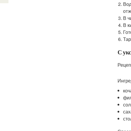
Вод
отж
В ч
В к
Гот
Тар
С ук
Рецеп
Ингре
коч
фил
сол
сах
сто