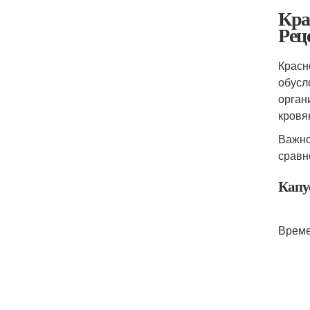
Кра
Рец
Красн
обусл
орган
кровя
Важно
сравн
Капу
Време