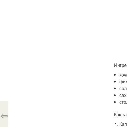
Ингре
коч
фил
сол
сах
сто
⇦
Как з
Кап