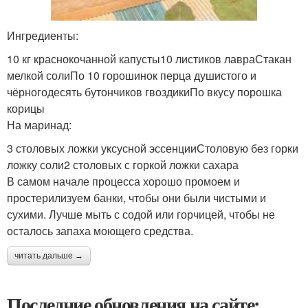
Ингредиенты:
10 кг краснокочанной капусты10 листиков лавраСтакан
мелкой солиПо 10 горошинок перца душистого и
чёрногодесять бутончиков гвоздикиПо вкусу порошка
корицы
На маринад:
3 столовых ложки уксусной эссенцииСтоловую без горки
ложку соли2 столовых с горкой ложки сахара
В самом начале процесса хорошо промоем и
простерилизуем банки, чтобы они были чистыми и
сухими. Лучше мыть с содой или горчицей, чтобы не
осталось запаха моющего средства.
читать дальше →
Последние обновления на сайте: