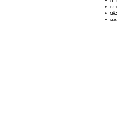
сол
пап
мёд
мас