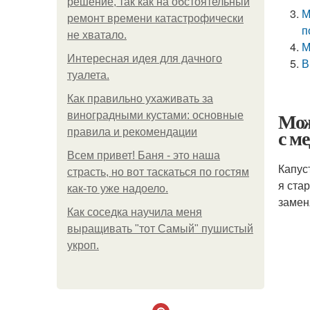
решение, так как на обстоятельный
М
ремонт времени катастрофически
п
не хватало.
М
Интересная идея для дачного
В
туалета.
Как правильно ухаживать за
Мож
виноградными кустами: основные
с м
правила и рекомендации
Всем привет! Баня - это наша
Капус
страсть, но вот таскаться по гостям
я ста
как-то уже надоело.
замен
Как соседка научила меня
выращивать "тот Самый" пушистый
укроп.