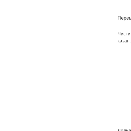
Перем
Чисти
казан.
Долив