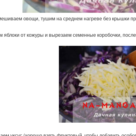
ешиваем овощи, тушим на среднем нагреве без крышки пр
м яблоки от кожуры и вырезаем семенные коробочки, после
аем уксус (хорошо взять фруктовый, чтобы добавить особог