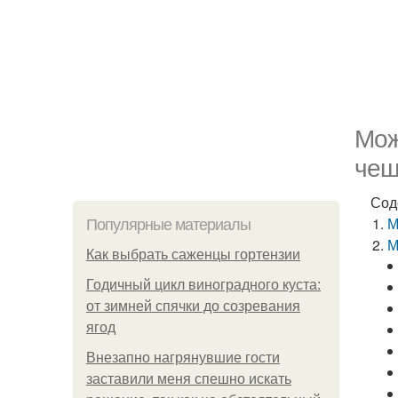
Мож
чеш
Сод
М
Популярные материалы
М
Как выбрать саженцы гортензии
Годичный цикл виноградного куста:
от зимней спячки до созревания
ягод
Внезапно нагрянувшие гости
заставили меня спешно искать