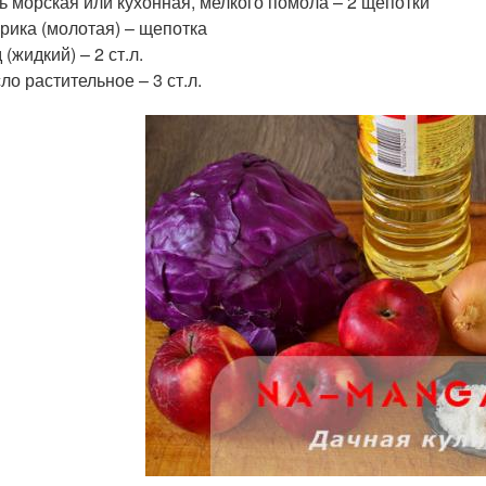
ь морская или кухонная, мелкого помола – 2 щепотки
рика (молотая) – щепотка
 (жидкий) – 2 ст.л.
ло растительное – 3 ст.л.