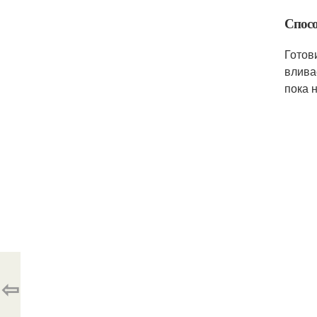
Спосо
Готов
влива
пока 
⇦