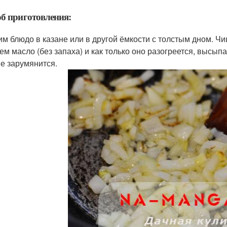
б приготовления:
им блюдо в казане или в другой ёмкости с толстым дном. Ч
ем масло (без запаха) и как только оно разогреется, высып
не зарумянится.