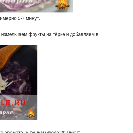
имерно 5-7 минут.
 измельчаем фрукты на тёрке и добавляем в
о аромата) и тушим блюдо 20 минут.