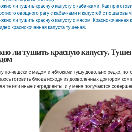
ожно ли тушить красную капусту с кабачками. Как приготови
остного овощного рагу с кабачками и капустой с пошаговы
ожно ли тушить красную капусту с мясом. Краснокочанная 
идео краснокочанная капуста тушеная.
но ли тушить красную капусту. Тушен
едом
ту по-чешски с медом и яблоками тушу довольно редко, пото
раюсь готовить блюда исходя из дозволенных доктором ком
яя те или иные ингредиенты, и у меня получаются соверше