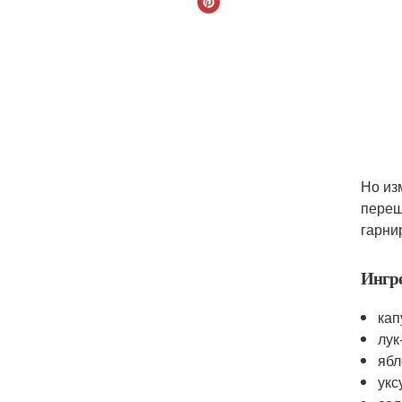
Но из
переш
гарни
Ингр
кап
лук
ябл
укс