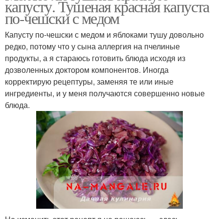
капусту. Тушеная красная капуста
по-чешски с медом
Капусту по-чешски с медом и яблоками тушу довольно
редко, потому что у сына аллергия на пчелиные
Пекинская капуста
Капуста с кабачком
продукты, а я стараюсь готовить блюда исходя из
дозволенных доктором компонентов. Иногда
корректирую рецептуры, заменяя те или иные
ингредиенты, и у меня получаются совершенно новые
Капуста с грибами
Капуста с томатом
блюда.
Обычная капуста
Вкусная капуста
Капуста в кляре