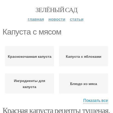
ЗЕЛЁНЫЙ САД
главная
новости
статьи
Капуста с мясом
Краснокочанная капуста
Капуста с яблоками
Ингредиенты для
Блюдо из мяса
капуста
Показать все
Свинины с
Красная капуста рецепты тушеная.
С краснокочанная
краснокочанной