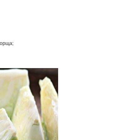
борща;