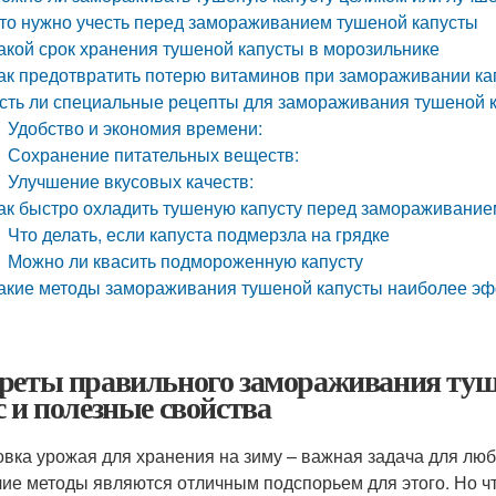
то нужно учесть перед замораживанием тушеной капусты
акой срок хранения тушеной капусты в морозильнике
ак предотвратить потерю витаминов при замораживании ка
сть ли специальные рецепты для замораживания тушеной 
Удобство и экономия времени:
Сохранение питательных веществ:
Улучшение вкусовых качеств:
ак быстро охладить тушеную капусту перед замораживание
Что делать, если капуста подмерзла на грядке
Можно ли квасить подмороженную капусту
акие методы замораживания тушеной капусты наиболее э
реты правильного замораживания туше
с и полезные свойства
овка урожая для хранения на зиму – важная задача для люб
чие методы являются отличным подспорьем для этого. Но чт