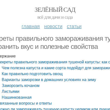
ЗЕЛЁНЫЙ САД
всё для дачи и сада
главная
новости
статьи
реты правильного замораживания ту
ранить вкус и полезные свойства
ержание
екреты правильного замораживания тушеной капусты: как с
Чем полезна капуста и какие сорта подойдут для замораж
Как правильно подготовить овощ
Варианты заморозки в домашних условиях на зиму
Заморозить кочаном
Листьями
Нашинкованная
вязанные вопросы и ответы
ожно ли замораживать тушеную капусту целиком или лучш