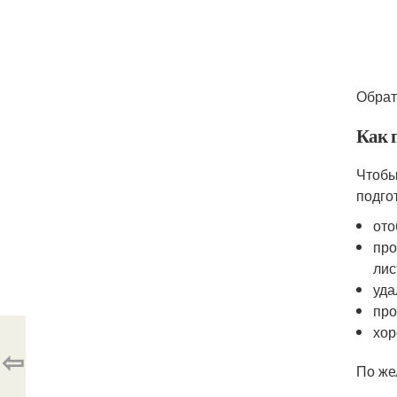
Обрат
Как 
Чтобы
подго
ото
про
лис
уда
про
хор
⇦
По же