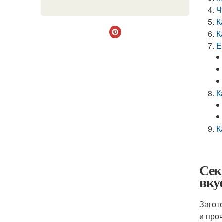
Ч
К
К
Е
К
К
Сек
вку
Загот
и про