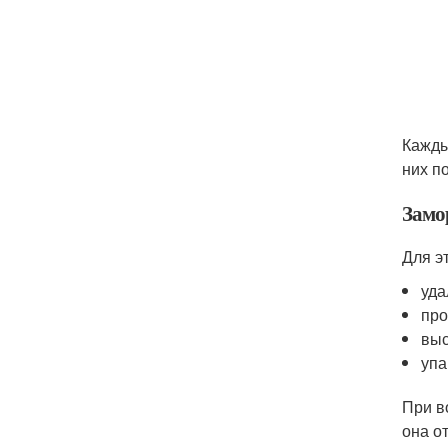
Кажды
них п
Замо
Для э
уда
про
выс
упа
При в
она о