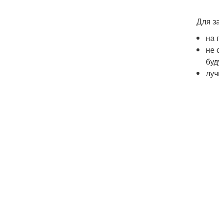
Для з
на 
не 
буд
луч