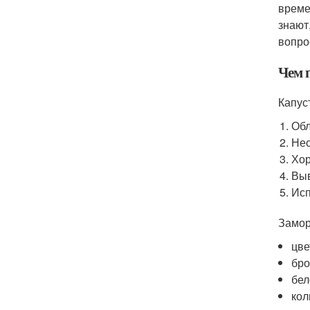
време
знают
вопро
Чем 
Капус
Обл
Нес
Хор
Выв
Исп
Замор
цве
бро
бел
кол