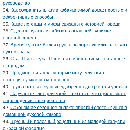
руководство
34.
Как сохранить тыкву и кабачки зимой дома: простые и
эффективные способы
35.
Какие легенды и мифы связаны с историей города
36.
Сделать цукаты из яблок в домашней сушилке:
простой рецепт
37.
Время сушки яблок и груш в электросушилке: все, что
нужно знать
38.
Стас Пьеха Тула: Проекты и инициативы, связанные
с городом
39.
Продукты питания, которые могут улучшить
потенцию у мужчин мгновенно
40.
Груша осенью: лучшие удобрения для роста и урожая
41.
На участке электрический столб: все, что нужно знать
о проведении электричества
42.
Сэкономьте сезонное яблоко: простой способ сушки в
домашней духовой камере
43.
Вкусный и полезный рецепт: Щи из молодой капусты
с красной фасолью