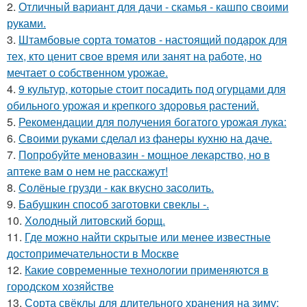
2.
Отличный вариант для дачи - скамья - кашпо своими
руками.
3.
Штамбовые сорта томатов - настоящий подарок для
тех, кто ценит свое время или занят на работе, но
мечтает о собственном урожае.
4.
9 культур, которые стоит посадить под огурцами для
обильного урожая и крепкого здоровья растений.
5.
Рекомендации для получения богатого урожая лука:
6.
Своими руками сделал из фанеры кухню на даче.
7.
Попробуйте меновазин - мощное лекарство, но в
аптеке вам о нем не расскажут!
8.
Солёные грузди - как вкусно засолить.
9.
Бабушкин способ заготовки свеклы -.
10.
Холодный литовский борщ.
11.
Где можно найти скрытые или менее известные
достопримечательности в Москве
12.
Какие современные технологии применяются в
городском хозяйстве
13.
Сорта свёклы для длительного хранения на зиму: