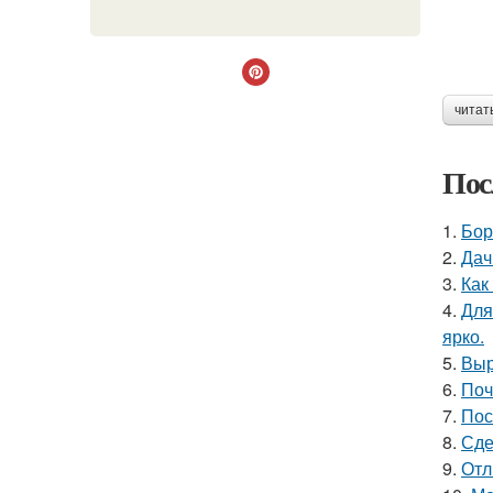
читат
Пос
1.
Бор
2.
Дач
3.
Как
4.
Для
ярко.
5.
Выр
6.
Поч
7.
Пос
8.
Сде
9.
Отл