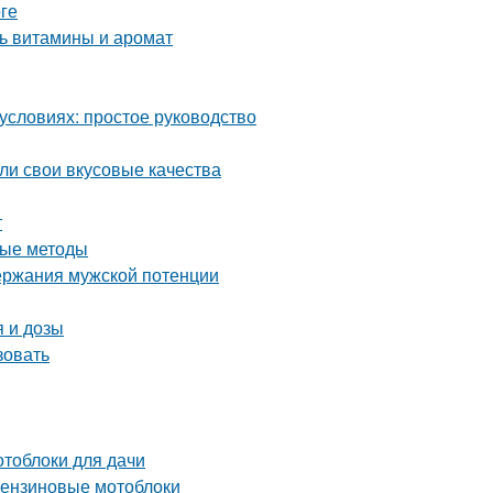
ге
ть витамины и аромат
условиях: простое руководство
яли свои вкусовые качества
т
ные методы
ержания мужской потенции
 и дозы
зовать
отоблоки для дачи
 бензиновые мотоблоки