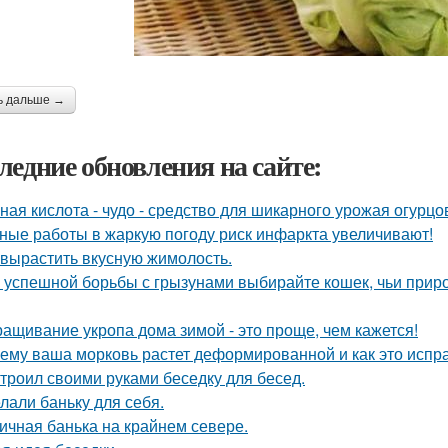
ь дальше →
ледние обновления на сайте:
ная кислота - чудо - средство для шикарного урожая огурцо
ные работы в жаркую погоду риск инфаркта увеличивают!
 вырастить вкусную жимолость.
 успешной борьбы с грызунами выбирайте кошек, чьи прир
ащивание укропа дома зимой - это проще, чем кажется!
ему ваша морковь растет деформированной и как это испр
троил своими руками беседку для бесед.
лали баньку для себя.
ичная банька на крайнем севере.