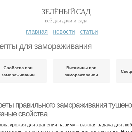
ЗЕЛЁНЫЙ САД
всё для дачи и сада
главная
новости
статьи
епты для замораживания
Свойства при
Витамины при
Спец
замораживании
замораживании
реты правильного замораживания тушеной 
езные свойства
овка урожая для хранения на зиму – важная задача для люб
чие методы являются отличным подспорьем для этого. Но чт