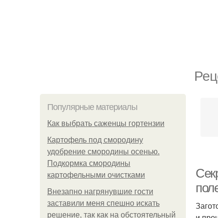
Рец
Популярные материалы
Как выбрать саженцы гортензии
Картофель под смородину
удобрение смородины осенью.
Подкормка смородины
Сек
картофельными очистками
пол
Внезапно нагрянувшие гости
заставили меня спешно искать
Загот
решение, так как на обстоятельный
и про