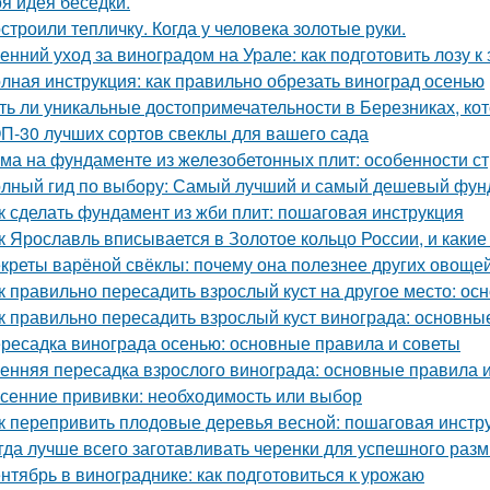
я идея беседки.
строили тепличку. Когда у человека золотые руки.
енний уход за виноградом на Урале: как подготовить лозу к
лная инструкция: как правильно обрезать виноград осенью
ть ли уникальные достопримечательности в Березниках, кот
П-30 лучших сортов свеклы для вашего сада
ма на фундаменте из железобетонных плит: особенности ст
лный гид по выбору: Самый лучший и самый дешевый фун
к сделать фундамент из жби плит: пошаговая инструкция
к Ярославль вписывается в Золотое кольцо России, и какие
креты варёной свёклы: почему она полезнее других овоще
к правильно пересадить взрослый куст на другое место: о
к правильно пересадить взрослый куст винограда: основны
ресадка винограда осенью: основные правила и советы
енняя пересадка взрослого винограда: основные правила 
сенние прививки: необходимость или выбор
к перепривить плодовые деревья весной: пошаговая инстр
гда лучше всего заготавливать черенки для успешного раз
нтябрь в винограднике: как подготовиться к урожаю