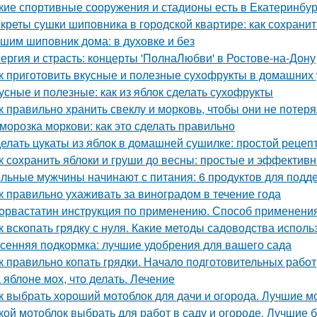
кие спортивные сооружения и стадионы есть в Екатеринбур
креты сушки шиповника в городской квартире: как сохрани
шим шиповник дома: в духовке и без
ергия и страсть: концерты 'ПолнаЛюбви' в Ростове-на-Дону
к приготовить вкусные и полезные сухофрукты в домашних 
усные и полезные: как из яблок сделать сухофрукты
к правильно хранить свеклу и морковь, чтобы они не потер
морозка моркови: как это сделать правильно
елать цукаты из яблок в домашней сушилке: простой рецеп
к сохранить яблоки и груши до весны: простые и эффектив
льные мужчины начинают с питания: 6 продуктов для подд
к правильно ухаживать за виноградом в течение года
орвастатин инструкция по применению. Способ применения
к вскопать грядку с нуля. Какие методы садоводства исполь
сенняя подкормка: лучшие удобрения для вашего сада
к правильно копать грядки. Начало подготовительных работ
 яблоне мох, что делать. Лечение
к выбрать хороший мотоблок для дачи и огорода. Лучшие м
кой мотоблок выбрать для работ в саду и огороде. Лучшие