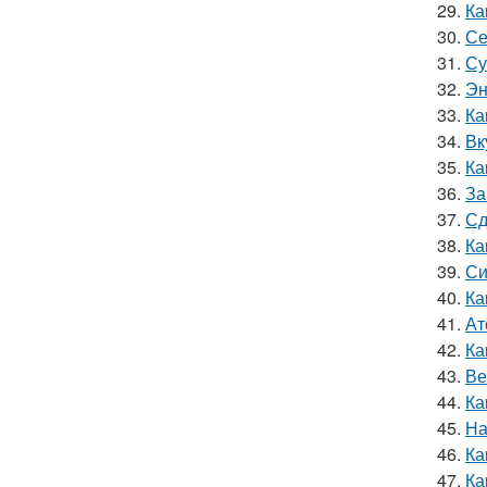
29.
Ка
30.
Се
31.
Су
32.
Эн
33.
Ка
34.
Вк
35.
Ка
36.
За
37.
Сд
38.
Ка
39.
Си
40.
Ка
41.
Ат
42.
Ка
43.
Ве
44.
Ка
45.
На
46.
Ка
47.
Ка