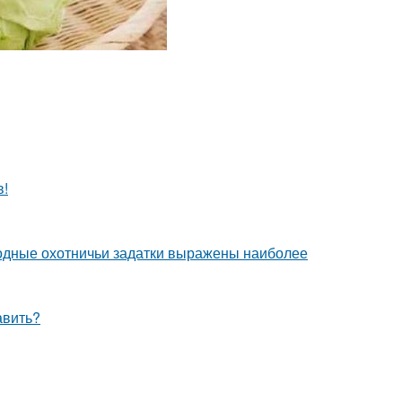
в!
одные охотничьи задатки выражены наиболее
авить?