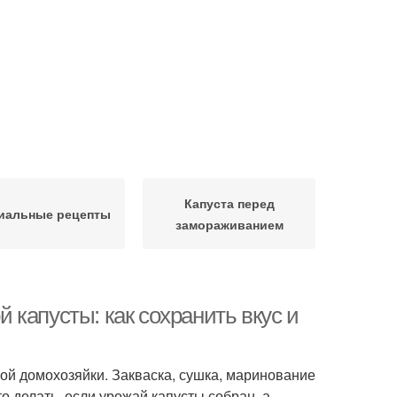
Капуста перед
иальные рецепты
замораживанием
капусты: как сохранить вкус и
ой домохозяйки. Закваска, сушка, маринование
о делать, если урожай капусты собран, а