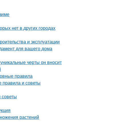
 зиме
орых нет в других городах
роительства и эксплуатации
дамент для вашего дома
 уникальные черты он вносит
й
сновные правила
е правила и советы
и советы
укция
множения растений