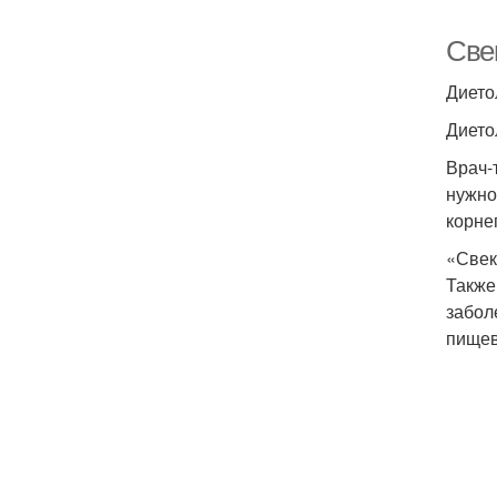
Свек
Дието
Дието
Врач-
нужно
корне
«Свек
Также
забол
пищев