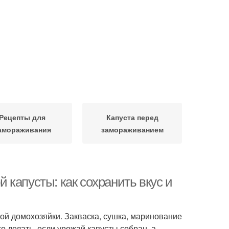
Рецепты для
Капуста перед
амораживания
замораживанием
капусты: как сохранить вкус и
ой домохозяйки. Закваска, сушка, маринование
о делать, если урожай капусты собран, а