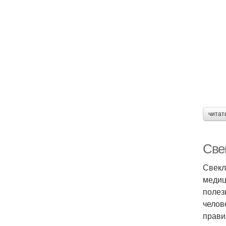
читат
Свек
Свекл
медиц
полез
челов
прави