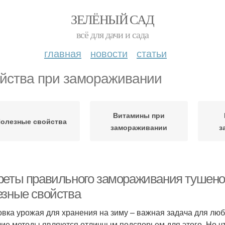
ЗЕЛЁНЫЙ САД
всё для дачи и сада
главная
новости
статьи
йства при замораживании
Витамины при
олезные свойства
замораживании
з
реты правильного замораживания тушеной 
езные свойства
овка урожая для хранения на зиму – важная задача для люб
чие методы являются отличным подспорьем для этого. Но чт