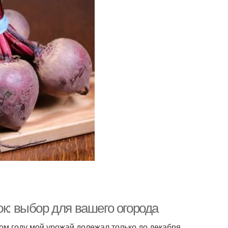
ок: выбор для вашего огорода
ом году мой урожай долежал только до декабря,