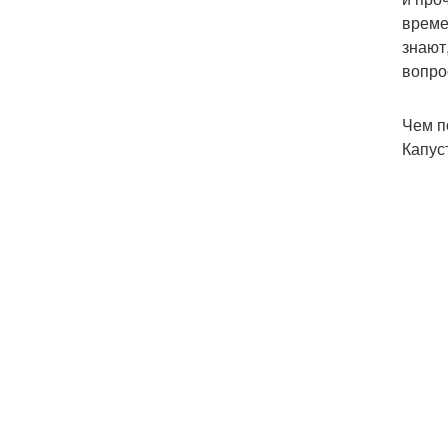
време
знают
вопро
Чем п
Капус