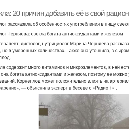
ла: 20 причин добавить её в свой рацион
лог рассказала об особенностях употребления в пищу свек
лог Черняева: свекла богата антиоксидантами и железом
терапевт, диетолог, нутрициолог Марина Черняева рассказал
, но в умеренных количествах. Также она уточнила, в сыро
плод.
ла содержит много витаминов и микроэлементов, в ней есть
 она богата антиоксидантами и железом, поэтому ее можно
еваний. Корнеплод может положительно влиять на артериал
арение», — объяснила эксперт в беседе с «Радио 1» .