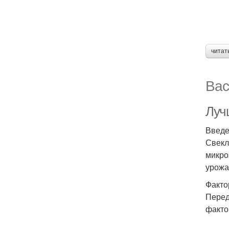
читат
Вас
Луч
Введ
Свекл
микро
урожа
Факто
Перед
факто