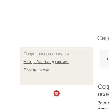
Сво
Популярные материалы
П
Автор: Александр шемет.
Беседка в сад
Сек
пол
Загот
и про