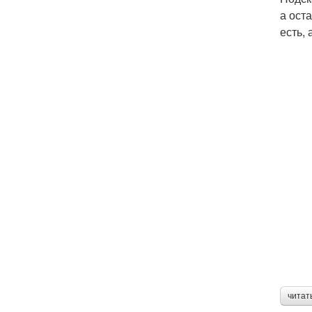
а ост
есть,
читат