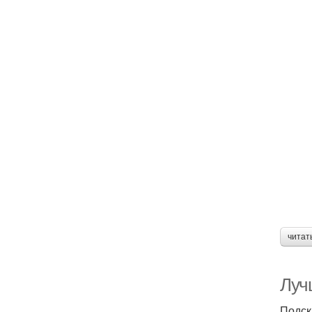
читат
Лучш
Подск