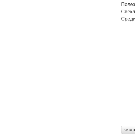
Полез
Свекл
Среди
читат