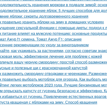
одолжительность хранения моркови в подвале зимой: осн
одолжительное хранение яблок: 5 лучших способов для до
мние яблоки: секреты долговременного хранения
к правильно хранить яблоки на зиму в домашних условиях
учшение сексуальной функции с помощью диеты: подход к 
к питание влияет на мужскую потенцию: основные продукт
мат Ажур f1 семена. Томат Ажур F1: описание
сенние рекомендации по уходу за виноградником
найте, как ухаживать за растениями, согласно советам зна
сковая моль: эффективное лечение для проблем с кожей
еличьте вашу черную смородину: простой способ размноже
усные и полезные щи с краснокочанной капустой
к размножить смородину отводками и черенками. Размнож
к правильно выбрать мотоблок для огорода. Как выбрать м
йтинг легких мотоблоков 2023 года. Лучшие бензиновые мо
м опрыскать капусту от гусениц безопасно и эффективно. Ка
к избавиться от гусениц. Привлечение естественных врагов
пуста квашеная с яблоками на зиму. Способ квашения