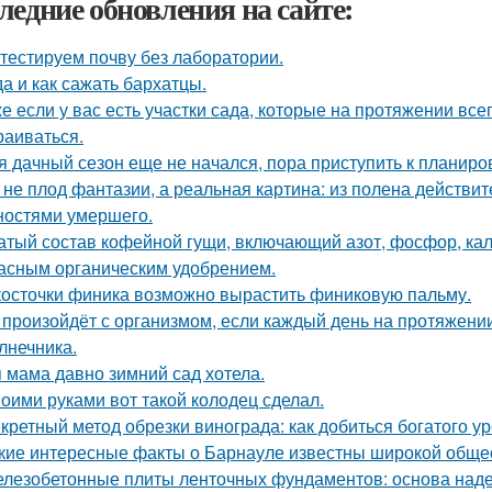
ледние обновления на сайте:
тестируем почву без лаборатории.
да и как сажать бархатцы.
е если у вас есть участки сада, которые на протяжении всег
раиваться.
я дачный сезон еще не начался, пора приступить к планиро
 не плод фантазии, а реальная картина: из полена действи
ностями умершего.
атый состав кофейной гущи, включающий азот, фосфор, кал
асным органическим удобрением.
косточки финика возможно вырастить финиковую пальму.
 произойдёт с организмом, если каждый день на протяжен
лнечника.
 мама давно зимний сад хотела.
оими руками вот такой колодец сделал.
кретный метод обрезки винограда: как добиться богатого у
кие интересные факты о Барнауле известны широкой обще
лезобетонные плиты ленточных фундаментов: основа наде