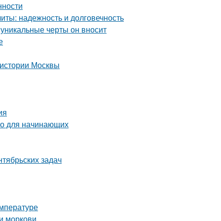
нности
ты: надежность и долговечность
 уникальные черты он вносит
е
 истории Москвы
ия
во для начинающих
нтябрьских задач
емпературе
и моркови