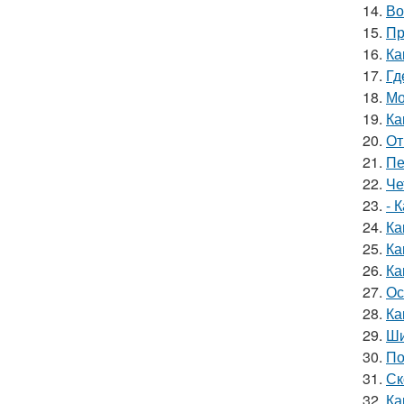
14.
Во
15.
Пр
16.
Ка
17.
Гд
18.
Мо
19.
Ка
20.
От
21.
Пе
22.
Че
23.
- 
24.
Ка
25.
Ка
26.
Ка
27.
Ос
28.
Ка
29.
Ши
30.
По
31.
Ск
32.
Ка