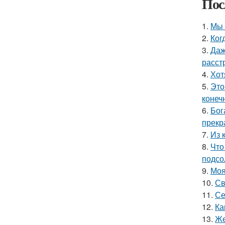
Пос
1.
Мы 
2.
Ког
3.
Даж
расст
4.
Хот
5.
Это
конеч
6.
Бог
прекр
7.
Из 
8.
Что
подсо
9.
Моя
10.
Св
11.
Се
12.
Ка
13.
Же