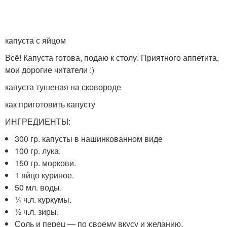
капуста с яйцом
Всё! Капуста готова, подаю к столу. Приятного аппетита,
мои дорогие читатели :)
капуста тушеная на сковороде
как приготовить капусту
ИНГРЕДИЕНТЫ:
300 гр. капусты в нашинкованном виде
100 гр. лука.
150 гр. моркови.
1 яйцо куриное.
50 мл. воды.
¼ ч.л. куркумы.
½ ч.л. зиры.
Соль и перец — по своему вкусу и желанию.