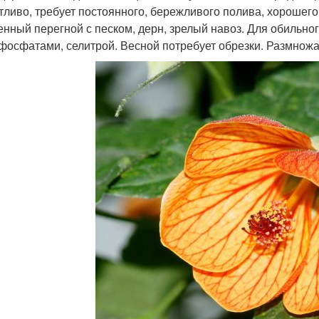
тливо, требует постоянного, бережливого полива, хорошего
енный перегной с песком, дерн, зрелый навоз. Для обильн
фосфатами, селитрой. Весной потребует обрезки. Размнож