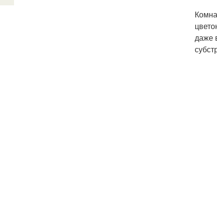
Комна
цвето
даже 
субстр