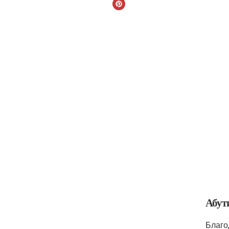
Абут
Благо