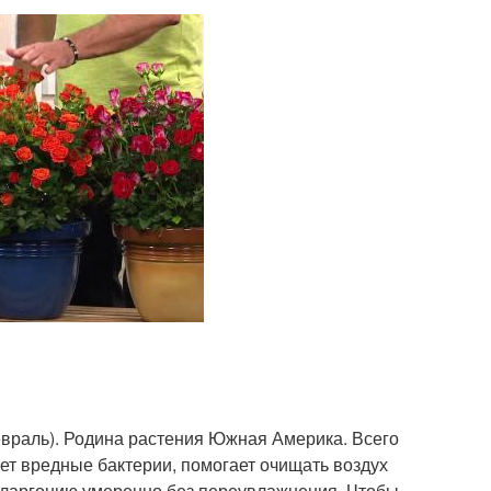
евраль). Родина растения Южная Америка. Всего
ет вредные бактерии, помогает очищать воздух
пеларгонию умеренно без переувлажнения. Чтобы