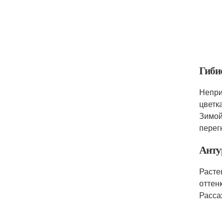
Гиби
Непри
цветк
Зимой
перег
Анту
Расте
оттен
Расса