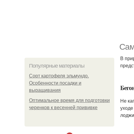
Сам
В при
предс
Популярные материалы
Сорт картофеля эльмундо.
Особенности посадки и
Бего
выращивания
Не ка
Оптимальное время для подготовки
уходе
черенков к весенней прививке
лоджи