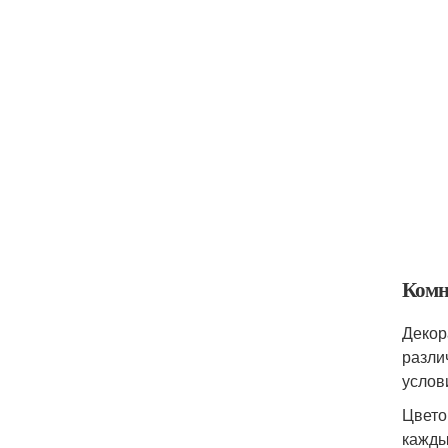
Комн
Декор
разли
услов
Цвето
кажды