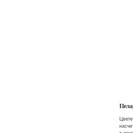
Пела
Цвете
насчи
в дом