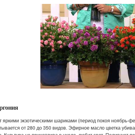
ргония
т яркими экзотическими шариками (период покоя ноябрь-ф
тывается от 280 до 350 видов. Эфирное масло цветка убива
е. Культура не прихотлива в уходе, любит свет. Поливают 