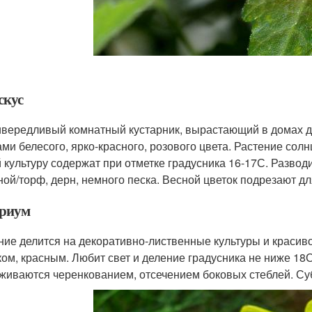
скус
вередливый комнатный кустарник, вырастающий в домах до
ами белесого, ярко-красного, розового цвета. Растение сол
 культуру содержат при отметке градусника 16-17С. Разво
ной/торф, дерн, немного песка. Весной цветок подрезают 
риум
ние делится на декоративно-лиственные культуры и красив
ком, красным. Любит свет и деление градусника не ниже 18
живаются черенкованием, отсечением боковых стеблей. Су