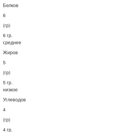
Белков
6
(гр)
6 гр.
среднее
Жиров
5
(гр)
5 гр.
низкое
Углеводов
4
(гр)
4 гр.