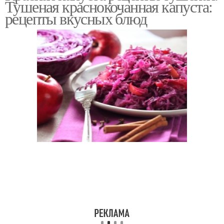
Тушеная краснокочанная капуста:
капустой
рецепты вкусных блюд