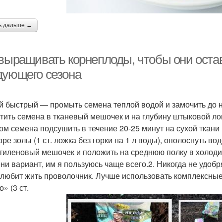
ь дальше →
 выращивать корнеплоды, чтобы они оста
дующего сезона
 быстрый — промыть семена теплой водой и замочить до н
тить семена в тканевый мешочек и на глубину штыковой л
ом семена подсушить в течение 20-25 минут на сухой ткани 
ре золы (1 ст. ложка без горки на 1 л воды), ополоснуть во
тиленовый мешочек и положить на среднюю полку в холоди
ни вариант, им я пользуюсь чаще всего.2. Никогда не удобр
 любит жить проволочник. Лучше использовать комплексны
» (3 ст.