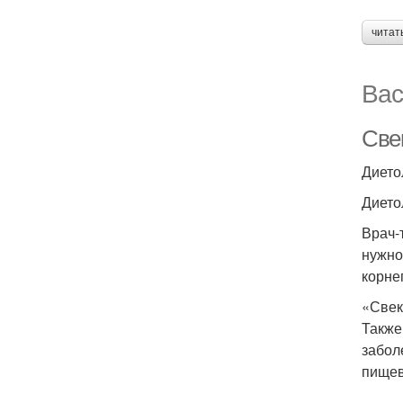
читат
Вас
Свек
Дието
Дието
Врач-
нужно
корне
«Свек
Также
забол
пищев