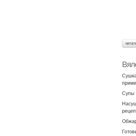
читат
Вял
Сушка
приме
Супы
Насуш
рецеп
Обжар
Готов