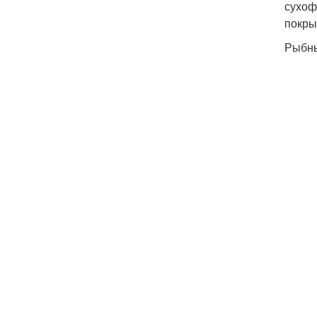
сухоф
покры
Рыбны