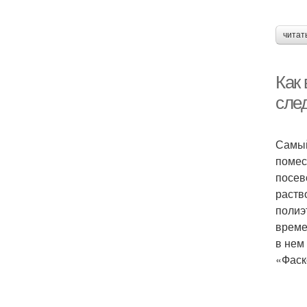
читат
Как
сле
Самый
помес
посев
раство
полиэ
време
в нем
«Фаско