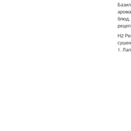
Базил
арома
блюд,
рецеп
H2 Ре
сушены
1. Ла