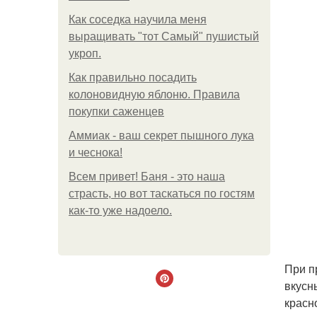
Как соседка научила меня
выращивать "тот Самый" пушистый
укроп.
Как правильно посадить
колоновидную яблоню. Правила
покупки саженцев
Аммиак - ваш секрет пышного лука
и чеснока!
Всем привет! Баня - это наша
страсть, но вот таскаться по гостям
как-то уже надоело.
При п
вкусн
красн