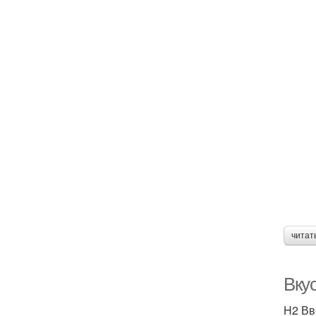
читат
Вку
H2 Вв