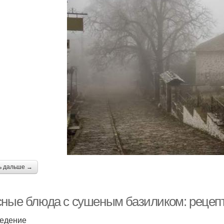
ь дальше →
сные блюда с сушеным базиликом: рецеп
едение