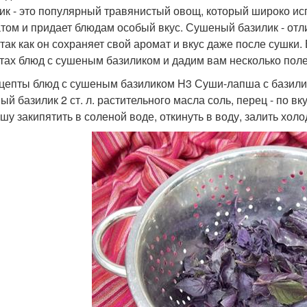
ик - это популярный травянистый овощ, который широко ис
том и придает блюдам особый вкус. Сушеный базилик - от
 так как он сохраняет свой аромат и вкус даже после сушки
тах блюд с сушеным базиликом и дадим вам несколько поле
цепты блюд с сушеным базиликом H3 Суши-лапша с базилико
й базилик 2 ст. л. растительного масла соль, перец - по вк
пшу закипятить в соленой воде, откинуть в воду, залить холо