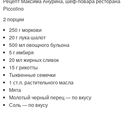
Рецепт Максима Анурина, шеф-повара ресторана
Piccolino
2 порции
250 г моркови
20 г лука-шалот
500 мл овощного бульона
5 г имбиря
20 мл жирных сливок
15 г рикотты
Тыквенные семечки
1 ст.л. растительного масла
Мята
Молотый черный перец — по вкусу
Соль — по вкусу