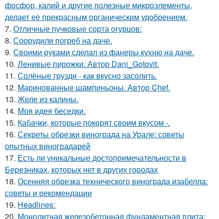
фосфор, калий и другие полезные микроэлементы,
делает её прекрасным органическим удобрением.
7.
Отличные пучковые сорта огурцов:
8.
Соорудили погреб на даче.
9.
Своими руками сделал из фанеры кухню на даче.
10.
Ленивые пирожки. Автор Dani_Gotovit.
11.
Солёные грузди - как вкусно засолить.
12.
Маринованные шампиньоны. Автор Chef.
13.
Желе из калины.
14.
Моя идея беседки.
15.
Кабачки, которые покорят своим вкусом -.
16.
Секреты обрезки винограда на Урале: советы
опытных виноградарей
17.
Есть ли уникальные достопримечательности в
Березниках, которых нет в других городах
18.
Осенняя обрезка технического винограда изабелла:
советы и рекомендации
19.
Headlines:
20.
Монолитная железобетонная фундаментная плита: