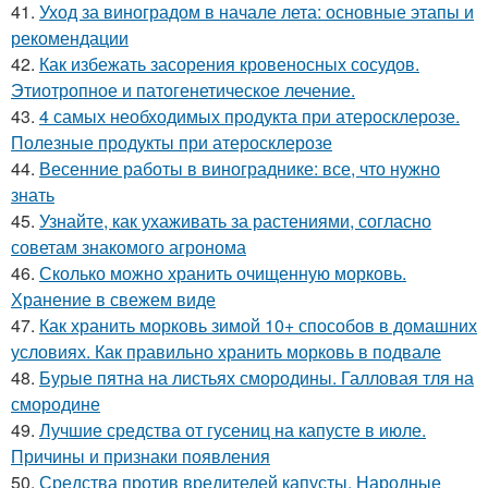
41.
Уход за виноградом в начале лета: основные этапы и
рекомендации
42.
Как избежать засорения кровеносных сосудов.
Этиотропное и патогенетическое лечение.
43.
4 самых необходимых продукта при атеросклерозе.
Полезные продукты при атеросклерозе
44.
Весенние работы в винограднике: все, что нужно
знать
45.
Узнайте, как ухаживать за растениями, согласно
советам знакомого агронома
46.
Сколько можно хранить очищенную морковь.
Хранение в свежем виде
47.
Как хранить морковь зимой 10+ способов в домашних
условиях. Как правильно хранить морковь в подвале
48.
Бурые пятна на листьях смородины. Галловая тля на
смородине
49.
Лучшие средства от гусениц на капусте в июле.
Причины и признаки появления
50.
Средства против вредителей капусты. Народные