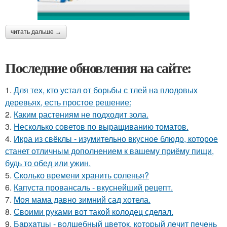
читать дальше →
Последние обновления на сайте:
1.
Для тех, кто устал от борьбы с тлей на плодовых
деревьях, есть простое решение:
2.
Каким растениям не подходит зола.
3.
Несколько советов по выращиванию томатов.
4.
Икра из свёклы - изумительно вкусное блюдо, которое
станет отличным дополнением к вашему приёму пищи,
будь то обед или ужин.
5.
Сколько времени хранить соленья?
6.
Капуста провансаль - вкуснейший рецепт.
7.
Моя мама давно зимний сад хотела.
8.
Своими руками вот такой колодец сделал.
9.
Бapхaтцы - вoлшeбный цвeтoк, кoтopый лeчит пeчeнь