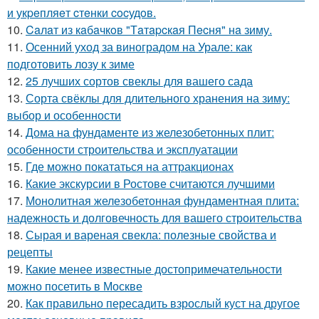
и укpeпляeт cтeнки cocудoв.
10.
Caлaт из кaбaчкoв "Тaтapcкaя Пecня" нa зиму.
11.
Осенний уход за виноградом на Урале: как
подготовить лозу к зиме
12.
25 лучших сортов свеклы для вашего сада
13.
Сорта свёклы для длительного хранения на зиму:
выбор и особенности
14.
Дома на фундаменте из железобетонных плит:
особенности строительства и эксплуатации
15.
Где можно покататься на аттракционах
16.
Какие экскурсии в Ростове считаются лучшими
17.
Монолитная железобетонная фундаментная плита:
надежность и долговечность для вашего строительства
18.
Сырая и вареная свекла: полезные свойства и
рецепты
19.
Какие менее известные достопримечательности
можно посетить в Москве
20.
Как правильно пересадить взрослый куст на другое