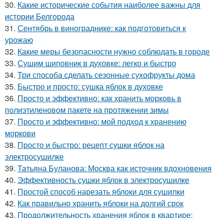
30.
Какие исторические события наиболее важны для
истории Белгорода
31.
Сентябрь в винограднике: как подготовиться к
урожаю
32.
Какие меры безопасности нужно соблюдать в городе
33.
Сушим шиповник в духовке: легко и быстро
34.
Три способа сделать сезонные сухофрукты дома
35.
Быстро и просто: сушка яблок в духовке
36.
Просто и эффективно: как хранить морковь в
полиэтиленовом пакете на протяжении зимы
37.
Просто и эффективно: мой подход к хранению
моркови
38.
Просто и быстро: рецепт сушки яблок на
электросушилке
39.
Татьяна Буланова: Москва как источник вдохновения
40.
Эффективность сушки яблок в электросушилке
41.
Простой способ нарезать яблоки для сушилки
42.
Как правильно хранить яблоки на долгий срок
43.
Продолжительность хранения яблок в квартире: