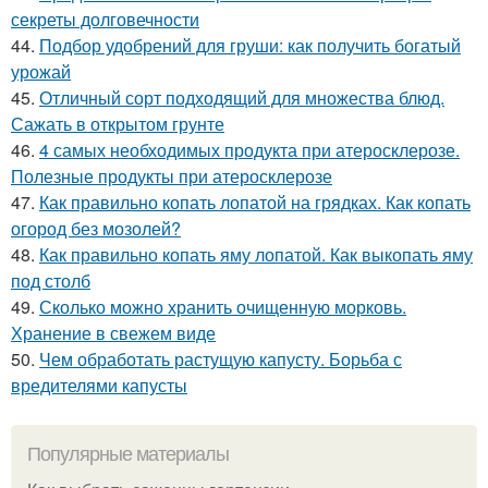
секреты долговечности
44.
Подбор удобрений для груши: как получить богатый
урожай
45.
Отличный сорт подходящий для множества блюд.
Сажать в открытом грунте
46.
4 самых необходимых продукта при атеросклерозе.
Полезные продукты при атеросклерозе
47.
Как правильно копать лопатой на грядках. Как копать
огород без мозолей?
48.
Как правильно копать яму лопатой. Как выкопать яму
под столб
49.
Сколько можно хранить очищенную морковь.
Хранение в свежем виде
50.
Чем обработать растущую капусту. Борьба с
вредителями капусты
Популярные материалы