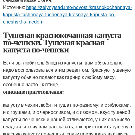
Источник:
https://zelynyjsad.info/novosti/krasnokochannaya-
kapusta-tushenaya-tushenaya-krasnaya-kapusta-po-
cheshski-s-medom
Тушеная краснокочанная капуста
по-чешски. Тушеная красная
капуста по-чешски
Если вы любитель блюд из капусты, вам обязательно
надо воспользоваться этим рецептом. Красную тушеную
капусту обычно подают как гарнир к любому мясу,
особенно часто - к птице.
описание приготовления:
капусту в чехии любят и тушат по-разному: и с яблоками,
и с грушами, и с черносливом, и с изюмом. вкус тушеной
капусты по-чешски и нашей отличаются, у них она кисло-
сладкая. я хочу вам рассказать, как приготовить тушеную
красную капусту по-чешски. сразу предупреждаю: вкусы