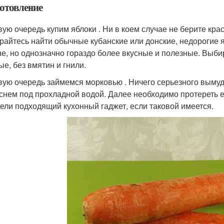
отовление
вую очередь купим яблоки . Ни в коем случае не берите кра
райтесь найти обычные кубанские или донские, недорогие 
е, но однозначно гораздо более вкусные и полезные. Выби
ые, без вмятин и гнили.
вую очередь займемся морковью . Ничего серьезного вымудр
снем под прохладной водой. Далее необходимо протереть ее
цели подходящий кухонный гаджет, если таковой имеется.