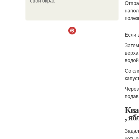
свой окрас
Отпра
напол
полез
Если 
Затем
верха.
водой
Со сл
капус
Через
подав
Ква
, яб
Задал
четыр