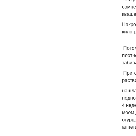
сомне
кваше
Накро
килог
Потом
плотн
забив
Приго
раств
нашла
подно
4 нед
моем 
огурц
аппет