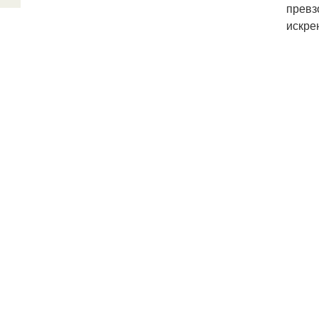
превз
искре