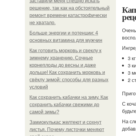
заставили меня спешно искать
Кап
решение, так как на обстоятельный
рец
ремонт времени катастрофически
не хватало.
Очень
Больше энергии и потенции: 4
воспо
основных витамина для мужчин
Ингре
Как готовить морковь и свеклу к
3 к
зимнему хранению. Сочные
3 к
корнеплоды до весны и даже
3 м
дольше! Как сохранить морковь и
2 с
свёклу зимой: способы для разных
условий
Приго
Как сохранить кабачки на зиму. Как
С коч
сохранить кабачки свежими до
будьт
самой зимы?
На сл
Замиокулькас желтеют и сохнут
добав
листья. Почему листочки меняют