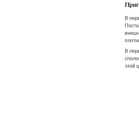
Приг
В пер
Поста
внешн
плотн
В пер
споло
этой 