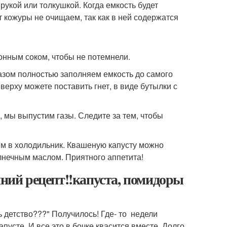
укой или толкушкой. Когда емкость будет
т кожуры не очищаем, так как в ней содержатся
онным соком, чтобы не потемнели.
разом полностью заполняем емкость до самого
 Сверху можете поставить гнет, в виде бутылки с
 мы выпустим газы. Следите за тем, чтобы
раем в холодильник. Квашеную капусту можно
лнечным маслом. Приятного аппетита!
нний рецепт!!капуста, помидоры
ь детство???" Получилось! Где- то недели
усте. И все это в бочке квасится вместе. Долго