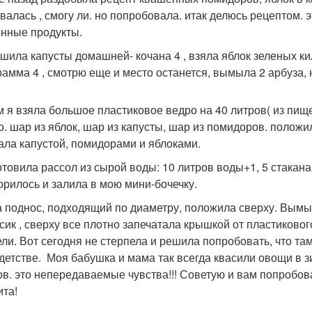
валась , смогу ли. но попробовала. итак делюсь рецептом. э
нные продукты.
шила капусты домашней- кочана 4 , взяла яблок зеленых ки
рамма 4 , смотрю еще и место останется, вымыла 2 арбуза,
 я взяла большое пластиковое ведро на 40 литров( из пищ
о. шар из яблок, шар из капусты, шар из помидоров. положи
ала капустой, помидорами и яблоками.
товила рассол из сырой воды: 10 литров воды+1, 5 стакана 
орилось и залила в мою мини-бочечку.
 поднос, подходящий по диаметру, положила сверху. Вымыл
сик , сверху все плотно запечатала крышкой от пластиковог
ели. Вот сегодня не стерпела и решила попробовать, что там
детстве. Моя бабушка и мама так всегда квасили овощи в 
ов. это непередаваемые чувства!!! Советую и вам попробов
ита!