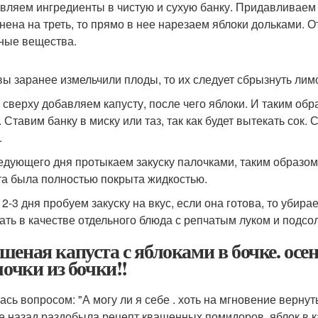
вляем ингредиенты в чистую и сухую банку. Придавливаем р
нена на треть, то прямо в нее нарезаем яблоки дольками. О
ные вещества.
вы заранее измельчили плоды, то их следует сбрызнуть лим
 сверху добавляем капусту, после чего яблоки. И таким об
 Ставим банку в миску или таз, так как будет вытекать сок.
.
едующего дня протыкаем закуску палочками, таким образом,
та была полностью покрыта жидкостью.
 2-3 дня пробуем закуску на вкус, если она готова, то уби
ать в качестве отдельного блюда с репчатым луком и подсо
шеная капуста с яблоками в бочке. осе
лочки из бочки!!
ась вопросом: "А могу ли я себе . хоть на мгновение вернут
е назад раздобыла рецепт квашенных помидоров, яблок в кап