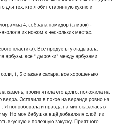
то для тех, кто любит старинную кухню и
лограмма 4, собрала помидор (сливок) -
 наколола их ножом в нескольких местах.
евого пластика). Все продукты укладывала
ла арбузы. все " дырочки" между арбузами
соли, 1, 5 стакана сахара. все хорошенько
а камень, прокипятила его долго, положила на
о ведра. Оставила в покое на веранде ровно на
 . Я попробовала и правда на миг оказалась в
зиму. Но моя бабушка ещё добавляля слой из
ать вкусную и полезную закуску. Приятного