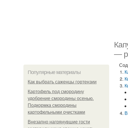
Кап
— р
Сод
К
Популярные материалы
К
Как выбрать саженцы гортензии
К
Картофель под смородину
удобрение смородины осенью.
Подкормка смородины
картофельными очистками
В
Внезапно нагрянувшие гости