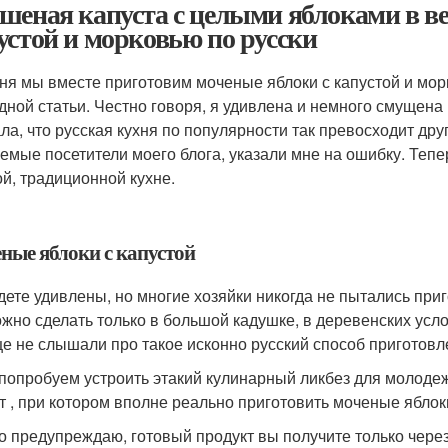
шеная капуста с целыми яблоками в ве
устой и морковью по русски
ня мы вместе приготовим моченые яблоки с капустой и мор
дной статьи. Честно говоря, я удивлена и немного смущена
ла, что русская кухня по популярности так превосходит друг
емые посетители моего блога, указали мне на ошибку. Тепе
ой, традиционной кухне.
ные яблоки с капустой
дете удивлены, но многие хозяйки никогда не пытались приг
ожно сделать только в большой кадушке, в деревенских усл
е не слышали про такое исконно русский способ приготовле
 попробуем устроить этакий кулинарный ликбез для молоде
т , при котором вполне реально приготовить моченые яблок
о предупреждаю, готовый продукт вы получите только через м