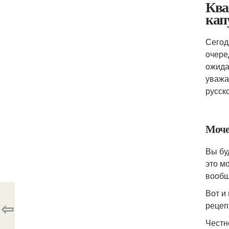
Ква
кап
Сегод
очере
ожида
уважа
русск
Моче
Вы бу
это м
вообщ
Вот и
⇦
рецеп
Честн