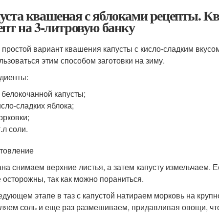
уста квашеная с яблоками рецепты. К
епт на 3-литровую банку
 простой вариант квашения капусты с кисло-сладким вкусо
льзоваться этим способом заготовки на зиму.
диенты:
г белокочанной капусты;
исло-сладких яблока;
орковки;
т.л соли.
товление
ана снимаем верхние листья, а затем капусту измельчаем. 
е осторожны, так как можно пораниться.
едующем этапе в таз с капустой натираем морковь на круп
ляем соль и еще раз размешиваем, придавливая овощи, что