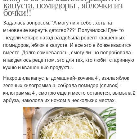
капуста, помидоры , яблочки из
бочки!!
Задалась вопросом: "А могу ли я себе . хоть на
мгновение вернуть детство???" Получилось! Где- то
недели четыре назад раздобыла рецепт квашенных
помидоров, яблок в капусте. И все это в бочке квасится
вместе. Долго сомневалась , смогу ли. но попробовала.
итак делюсь рецептом. это для тех, кто любит старинную
кухню и квашенные продукты.
Накрошила капусты домашней- кочана 4 , взяла яблок
зеленых килограмма 4, собрала помидор (сливок) -
килограмма 4 , смотрю еще и место останется, вымыла 2
арбуза, наколола их ножом в нескольких местах.