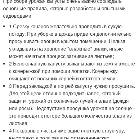
При сборе урожая капусты очень важно соблюдать
основные правила, которые разработаны опытными
садоводами:
1 Срезку кочанов желательно проводить в сухую
погоду. При уборке в дождь придется дополнительно
просушивать овощи в крытом помещении. Нельзя
укладывать на хранение "влажные" вилки, иначе
может начаться процесс загнивания листьев;
2 Белокочанную капусту выкапывают из земли вместе
с кочерыжкой при помощи лопатки. Кочерыжку
очищают от больших корней и остатков земли;
3 Перед закладкой в погреб капусту нужно просушить.
Для этой цели отлично подходит навес, который
защитит урожай от солнечных лучей и влаги (дождя
или росы). Недопустима просушка урожая на солнце -
это приводит к потере большого количества влаги из
листьев;
4 Покровные листья имеющие плотную структуру,
выступают в роли защиты от механических