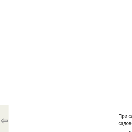
При с
⇦
садов