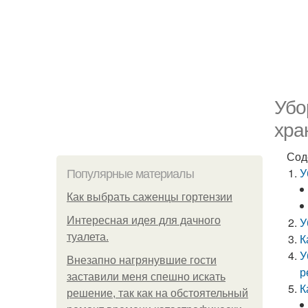
Убо
хра
Сод
У
Популярные материалы
Как выбрать саженцы гортензии
Интересная идея для дачного
У
туалета.
К
У
Внезапно нагрянувшие гости
р
заставили меня спешно искать
К
решение, так как на обстоятельный