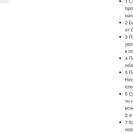
1 С
про
нач
2 Б
от 
3 П
уро
к п
4 П
обя
5 П
Нес
пло
6 С
то 
коч
3-4
7 К
лоп