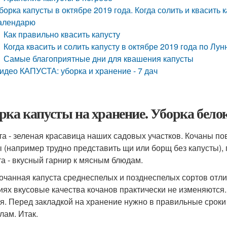
борка капусты в октябре 2019 года. Когда солить и квасить 
алендарю
Как правильно квасить капусту
Когда квасить и солить капусту в октябре 2019 года по Л
Самые благоприятные дни для квашения капусты
идео КАПУСТА: уборка и хранение - 7 дач
рка капусты на хранение. Уборка бело
та - зеленая красавица наших садовых участков. Кочаны по
ы (например трудно представить щи или борщ без капусты), 
та - вкусный гарнир к мясным блюдам.
очанная капуста среднеспелых и позднеспелых сортов отли
иях вкусовые качества кочанов практически не изменяются.
я. Перед закладкой на хранение нужно в правильные сроки 
лам. Итак.