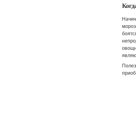
Когд
Начин
мороз
боятс
непро
овощн
являю
Полез
приоб