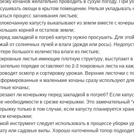
резку кочанов желательно проводить в сухую погоду. При у
сушивать овощи в крытом помещении. Нельзя укладывать н
аться процесс загнивания листьев;
елокочанную капусту выкапывают из земли вместе с кочер
больших корней и остатков земли;
еред закладкой в погреб капусту нужно просушить. Для это
жай от солнечных лучей и влаги (дождя или росы). Недопус
отере большого количества влаги из листьев;
окровные листья имеющие плотную структуру, выступают в
зательно порядке оставляют по 2-3 покровных листа на каж
роводят осмотр и сортировку урожая. Верхние листочки с 
формированные и маленькие кочаны сразу используют для
тные кочаны;
резают ли кочерыжку перед закладкой в погреб? Если капу
не необходимости в срезке кочерыжки. Это замечательный 
ерыжку только в том случае, если капусту планируется хран
 см кочерыжки;
акой инструмент следует использовать в процессе уборки 
ату или садовые вилы. Хорошо наточенный топор подходит 