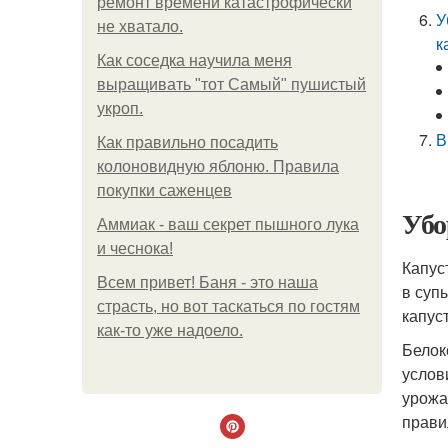
ремонт времени катастрофически
У
не хватало.
к
Как соседка научила меня
выращивать "тот Самый" пушистый
укроп.
В
Как правильно посадить
колоновидную яблоню. Правила
покупки саженцев
Убо
Аммиак - ваш секрет пышного лука
и чеснока!
Капус
Всем привет! Баня - это наша
в суп
страсть, но вот таскаться по гостям
капус
как-то уже надоело.
Белок
услов
урожа
прави