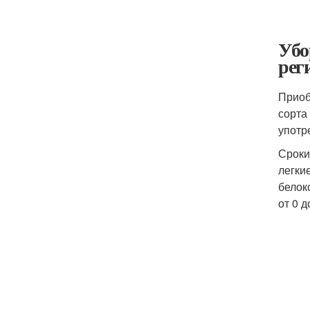
Убо
рег
Приоб
сорта
употр
Сроки
легки
белок
от 0 д