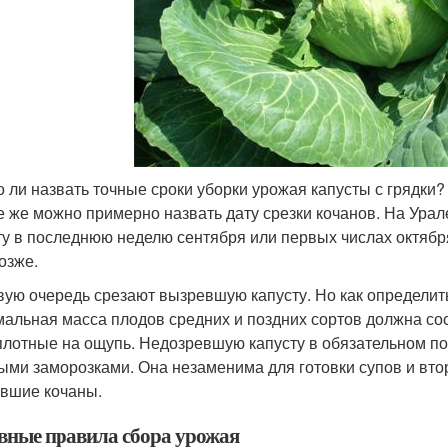
 ли назвать точные сроки уборки урожая капусты с грядки? 
е же можно примерно назвать дату срезки кочанов. На Ура
ту в последнюю неделю сентября или первых числах октября.
озже.
вую очередь срезают вызревшую капусту. Но как определить
альная масса плодов средних и поздних сортов должна со
плотные на ощупь. Недозревшую капусту в обязательном по
ыми заморозками. Она незаменима для готовки супов и вто
вшие кочаны.
вные правила сбора урожая