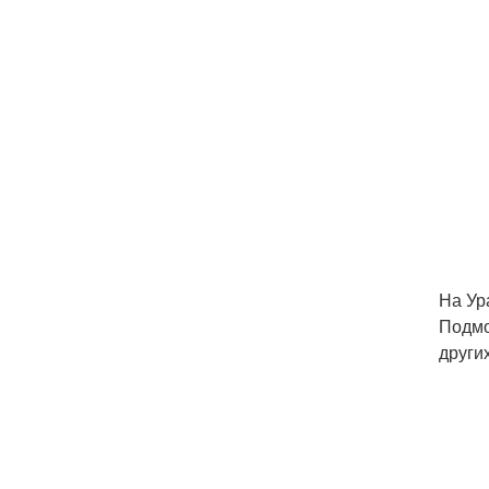
На Ур
Подмо
други