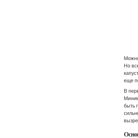
Можно
Но вс
капус
еще п
В пер
Миним
быть 
сильн
вызре
Осно