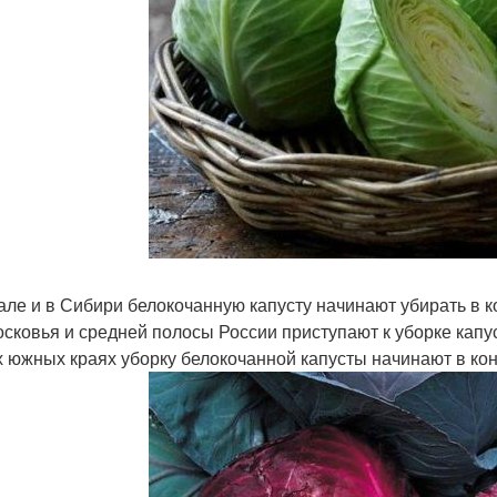
але и в Сибири белокочанную капусту начинают убирать в к
сковья и средней полосы России приступают к уборке капус
х южных краях уборку белокочанной капусты начинают в кон