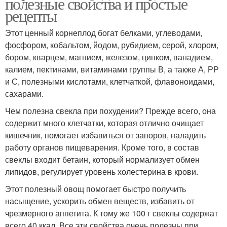
полезные свойства и простые
рецепты
Этот ценный корнеплод богат белками, углеводами,
фосфором, кобальтом, йодом, рубидием, серой, хлором,
бором, кварцем, магнием, железом, цинком, ванадием,
калием, пектинами, витаминами группы В, а также А, РР
и С, полезными кислотами, клетчаткой, флавоноидами,
сахарами.
Чем полезна свекла при похудении? Прежде всего, она
содержит много клетчатки, которая отлично очищает
кишечник, помогает избавиться от запоров, наладить
работу органов пищеварения. Кроме того, в состав
свеклы входит бетаин, который нормализует обмен
липидов, регулирует уровень холестерина в крови.
Этот полезный овощ помогает быстро получить
насыщение, ускорить обмен веществ, избавить от
чрезмерного аппетита. К тому же 100 г свеклы содержат
всего 40 ккал. Все эти свойства очень полезны при .