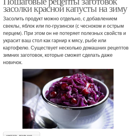
Пошаговые рецепты заготовок
капусты
засолки красной капусты на зиму
Засолить продукт можно отдельно, с добавлением
Рецепт из белокочанной
свеклы, яблок или по-грузински (с чесноком и острым
Капуста для похудения
капусты
перцем). При этом он не потеряет полезных свойств и
украсит ваш стол как гарнир к мясу, рыбе или
картофелю. Существует несколько домашних рецептов
зимних заготовок, которые сможет сделать даже
Щи из краснокочанной
Салат из молодой
новичок.
капусты
Капуста в мультиварке
читать дальше →