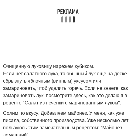
Суп из краснокочанной
Капуста в маринаде
капусты
Капусты с кукурузой
Салат из капусты
Очищенную луковицу нарежем кубиком.
Салат с краснокочанной
Турецкий салат
Если нет салатного лука, то обычный лук еще на доске
капустой
сбрызнуть яблочным (винным) уксусом или
замариновать, чтоб удалить горечь. Если не знаете, как
замариновать лук, посмотрите здесь, как это делаю я в
Капусты на
рецепте "Салат из печенки с маринованным луком".
Салат с красной
праздничный стол
Солим по вкусу. Добавляем майонез. У меня, как уже
писала, собственного производства. Уже несколько лет
пользуюсь этим замечательным рецептом: "Майонез
домашний".
Капусты с морковью
Витаминный салат