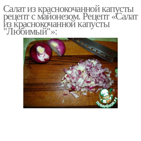
Салаты из
Салат из краснокочанной капусты
краснокочанной
Капусты на зиму
рецепт с майонезом. Рецепт «Салат
капусты
из краснокочанной капусты
"Любимый"»:
Капуста в домашних
Капуста с яблоками
условиях
Заготовки из
Краснокочанная капуста
краснокочанной
капусты
Капуста на зиму
Салат на зиму