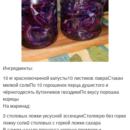
Ингредиенты:
10 кг краснокочанной капусты10 листиков лавраСтакан
мелкой солиПо 10 горошинок перца душистого и
чёрногодесять бутончиков гвоздикиПо вкусу порошка
корицы
На маринад:
3 столовых ложки уксусной эссенцииСтоловую без горки
ложку соли2 столовых с горкой ложки сахара
В самом начале процесса хорошо промоем и