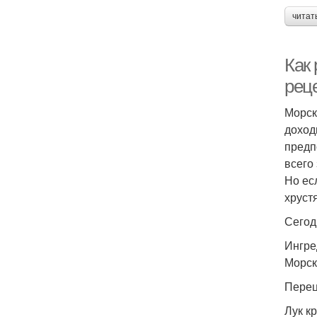
читат
Как
рец
Морск
доход
предп
всего
Но ес
хруст
Сегод
Ингре
Морска
Перец
Лук кр