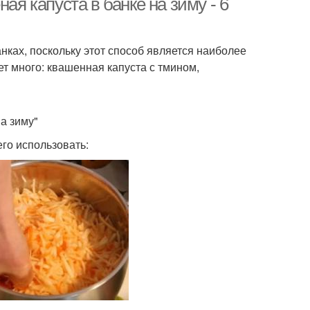
ая капуста в банке на зиму - 6
нках, поскольку этот способ является наиболее
т много: квашенная капуста с тмином,
а зиму"
го использовать: