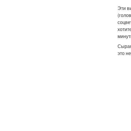
Эти в
(голо
соцве
хотит
минут
Сырая
это н