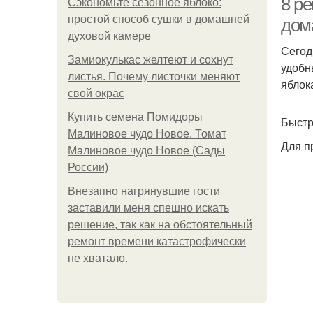
8 ре
Сэкономьте сезонное яблоко:
простой способ сушки в домашней
дом
духовой камере
Сегод
Замиокулькас желтеют и сохнут
удобн
листья. Почему листочки меняют
яблок
свой окрас
Купить семена Помидоры
Быстр
Малиновое чудо Новое. Томат
Для п
Малиновое чудо Новое (Сады
России)
Внезапно нагрянувшие гости
заставили меня спешно искать
решение, так как на обстоятельный
ремонт времени катастрофически
не хватало.