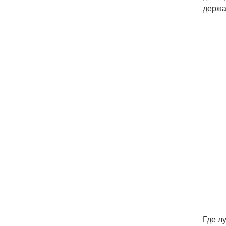
держа
Где л