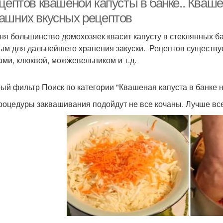
цептов квашеной капусты в банке.. Квашен
ашних вкусных рецептов
ня большинство домохозяек квасит капусту в стеклянных ба
ым для дальнейшего хранения закуски. Рецептов существуе
ами, клюквой, можжевельником и т.д.
ый фильтр Поиск по категории "Квашеная капуста в банке н
роцедуры заквашивания подойдут не все кочаны. Лучше все