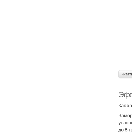
читат
Эфф
Как х
Замор
услов
до 5 