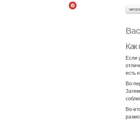
читат
Вас
Как
Если 
отлич
есть 
Во-пе
Затем
соблю
Во-вт
размо