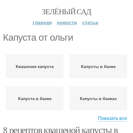
ЗЕЛЁНЫЙ САД
главная
новости
статьи
Капуста от ольги
Квашеная капуста
Капусты в банке
Капуста в банке
Капусты в банках
Показать все
8 рецептов квашеной капусты в
Капуста с морковью
Капусты в рассоле