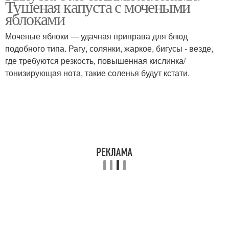
Тушеная капуста с мочеными
яблоками
Моченые яблоки — удачная приправа для блюд
Рецепт на
Капуста с целыми
подобного типа. Рагу, солянки, жаркое, бигусы - везде,
трехлитровую банку
яблоками
где требуются резкость, повышенная кислинка/
тонизирующая нота, такие соленья будут кстати.
Яблоки в бочке
Яблоки в капусте
Яблоки с капустой
Капуста с яблоками
Рецепт на 3-литровую
Капусты с яблоками
банку