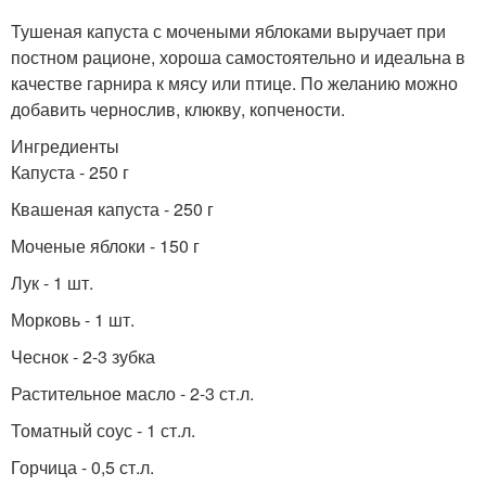
Тушеная капуста с мочеными яблоками выручает при
постном рационе, хороша самостоятельно и идеальна в
качестве гарнира к мясу или птице. По желанию можно
Кочаны с яблоками
Яблоки в ведре
добавить чернослив, клюкву, копчености.
Ингредиенты
Капуста - 250 г
Квашеная капуста - 250 г
Капуста в банке
Квашеные яблоки
Моченые яблоки - 150 г
Лук - 1 шт.
Морковь - 1 шт.
Литровая банка
Условия с яблоками
Чеснок - 2-3 зубка
Растительное масло - 2-3 ст.л.
Томатный соус - 1 ст.л.
Горчица - 0,5 ст.л.