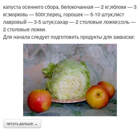
капуста осеннего сбора, белокочанная — 2 кг;яблоки — 3
кг;морковь — 500г;перец, горошек — 5-10 штук;лист
лавровый — 3-5 штук;сахар — 2 столовые ложки;соль —
2 столовые ложки.
Для начала следует подготовить продукты для закваски:
читать дальше →