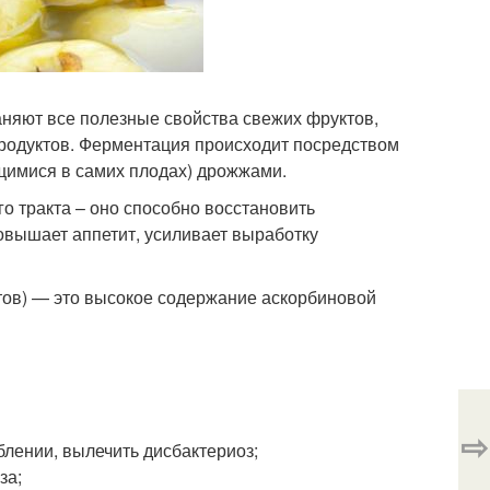
раняют все полезные свойства свежих фруктов,
одуктов. Ферментация происходит посредством
имися в самих плодах) дрожжами.
о тракта – оно способно восстановить
овышает аппетит, усиливает выработку
тов) — это высокое содержание аскорбиновой
⇨
блении, вылечить дисбактериоз;
за;