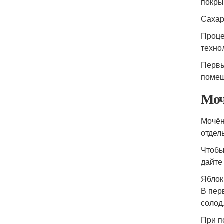
покры
Сахар
Проце
техно
Первы
помещ
Моч
Мочён
отдел
Чтобы
дайте
Яблок
В пер
солод
При п