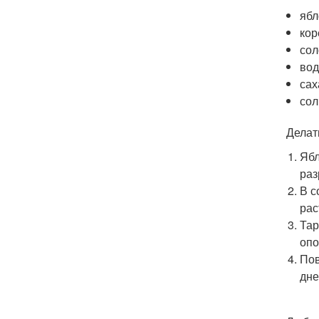
ябл
кор
сол
вод
сах
сол
Делат
Ябл
раз
В с
рас
Тар
опо
Пов
дне