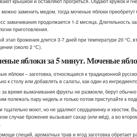
вают крышкой и оставляют прогреться. Обдают кружок и гне
 можно заменить медом, тогда моченые яблоки приобретут
сс замачивания продолжается 1-2 месяца. Длительность за
логии приготовления.
й этап брожения длится 3-7 дней при температуре 20 °C, в
ении (около 2 °С).
еные яблоки за 5 минут. Моченые ябло
ые яблоки – заготовка, относящаяся к традиционной русск
ьно к столу или добавлять в салаты, как один из ингредиент
 за время вымачивания фрукты не размокли, берут обычно
 им полежать пару недель и только потом приступайте к под
и тщательно моют, но не удаляют сердцевинку и хвостик. В
вом случае брожение вызывает сахар (или мёд), а во второ
.
омощи специй, ароматных трав и ягод заготовка обретает р