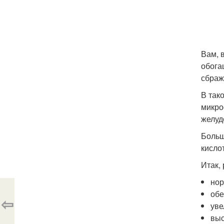
Вам, 
обога
сбраж
В так
микро
желуд
Больш
кисло
Итак,
нор
обе
⇦
уве
выс