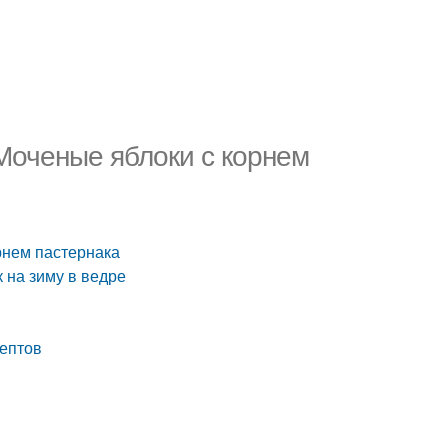
Моченые яблоки с корнем
рнем пастернака
 на зиму в ведре
цептов