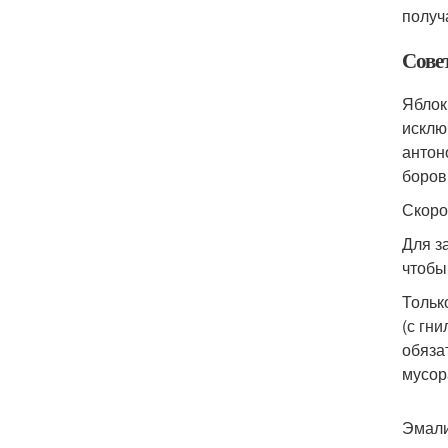
получ
Сове
Яблок
исклю
антон
боров
Скоро
Для з
чтобы
Тольк
(с гн
обяза
мусор
Эмали