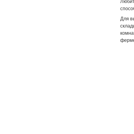
Любит
спосо
Для в
склад
комна
ферме