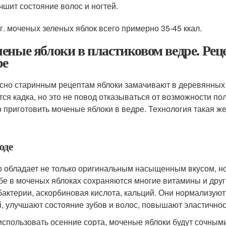
чшит состояние волос и ногтей.
 г. моченых зеленых яблок всего примерно 35-45 ккал.
еные яблоки в пластиковом ведре. Рец
ре
сно старинным рецептам яблоки замачивают в деревянных б
тся кадка, но это не повод отказываться от возможности п
 приготовить моченые яблоки в ведре. Технология такая же,
юде
 обладает не только оригинальным насыщенным вкусом, но 
бе в моченых яблоках сохраняются многие витамины и дру
бактерии, аскорбиновая кислота, кальций. Они нормализую
й, улучшают состояние зубов и волос, повышают эластичнос
использовать осенние сорта, моченые яблоки будут сочными