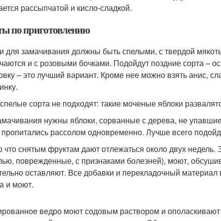
ается рассыпчатой и кисло-сладкой.
ты по приготовлению
и для замачивания должны быть спелыми, с твердой мякоть
чаются и с розовыми бочками. Подойдут поздние сорта – о
овку – это лучший вариант. Кроме нее можно взять анис, сла
инку.
спелые сорта не подходят: такие моченые яблоки развалят
амачивания нужны яблоки, сорванные с дерева, не упавши
 пропитались рассолом одновременно. Лучше всего подойд
о что снятым фруктам дают отлежаться около двух недель.
илью, поврежденные, с признаками болезней), моют, обсуши
тельно оставляют. Все добавки и перекладочный материал в
а и моют.
рованное ведро моют содовым раствором и ополаскивают в