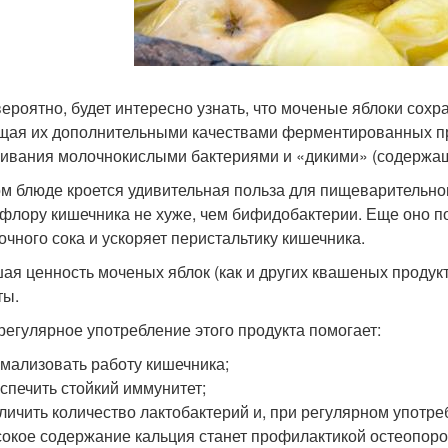
вероятно, будет интересно узнать, что моченые яблоки сох
щая их дополнительными качествами ферментированных пр
ивания молочнокислыми бактериями и «дикими» (содержащ
ом блюде кроется удивительная польза для пищеварительног
флору кишечника не хуже, чем бифидобактерии. Еще оно п
очного сока и ускоряет перистальтику кишечника.
ая ценность моченых яблок (как и других квашеных продук
ты.
 регулярное употребление этого продукта помогает:
мализовать работу кишечника;
спечить стойкий иммунитет;
личить количество лактобактерий и, при регулярном употре
окое содержание кальция станет профилактикой остеопоро