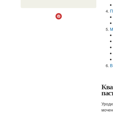
П
М
В
Ква
пас
Уроди
мочен