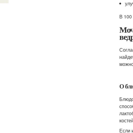
улу
В 100
Моч
вед
Согла
найде
можно
О бл
Блюдо
спосо
лакто
косте
Если 