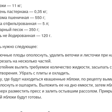
оки — 11 кг;
ень пастернака — 0,35 кг;
ома пшеничная — 550 г;
а отфильтрованная — 5 л;
арный песок — 350 г;
ь не йодированная — 120 г.
ь нужно следующее:
очные плоды ополоснуть, удалить веточки и листочки при н
резать на несколько частей.
отейник вылить требуемое количество жидкости, засыпать с
творения. Убрать с плиты и охладить.
у, где будут находиться квашенные яблоки, по рецепту вым
лоснуть и ошпарить. Выложить ее на дно емкости, затем я
ерх разместить пресс и залить остывшим рассолом. Прикры
й яблоки будут готовы.