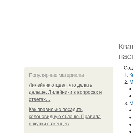
Ква
пас
Сод
К
Популярные материалы
М
Лилейник отцвел, что делать
дальше. Лилейники в вопросах и
ответах…
М
Как правильно посадить
колоновидную яблоню. Правила
покупки саженцев