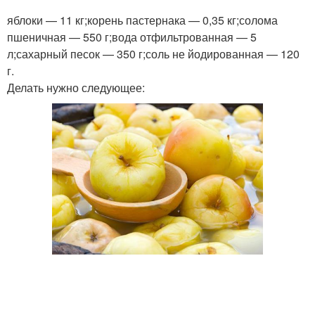
яблоки — 11 кг;корень пастернака — 0,35 кг;солома
пшеничная — 550 г;вода отфильтрованная — 5
л;сахарный песок — 350 г;соль не йодированная — 120
г.
Делать нужно следующее: