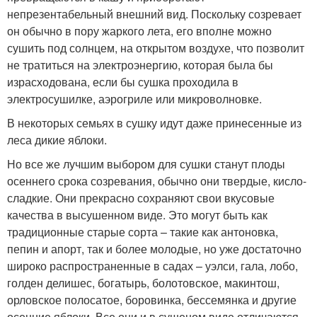
непрезентабельный внешний вид. Поскольку созревает
он обычно в пору жаркого лета, его вполне можно
сушить под солнцем, на открытом воздухе, что позволит
не тратиться на электроэнергию, которая была бы
израсходована, если бы сушка проходила в
электросушилке, аэрогриле или микроволновке.
В некоторых семьях в сушку идут даже принесенные из
леса дикие яблоки.
Но все же лучшим выбором для сушки станут плоды
осеннего срока созревания, обычно они твердые, кисло-
сладкие. Они прекрасно сохраняют свои вкусовые
качества в высушенном виде. Это могут быть как
традиционные старые сорта – такие как антоновка,
пепин и апорт, так и более молодые, но уже достаточно
широко распространенные в садах – уэлси, гала, лобо,
голден делишес, богатырь, болотовское, макинтош,
орловское полосатое, боровинка, бессемянка и другие
осенние яблоки. Все они и в сушеном виде отличаются