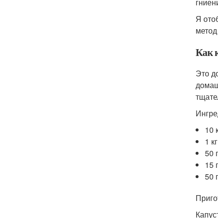
гниен
Я ото
метод
Как 
Это д
домаш
тщате
Ингре
10 
1 к
50 
15 
50 
Приго
Капус