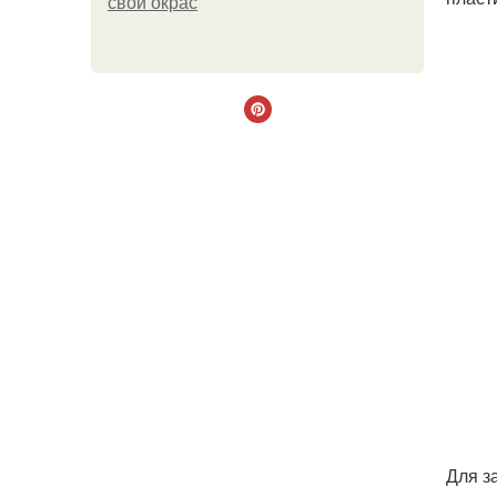
свой окрас
Для з