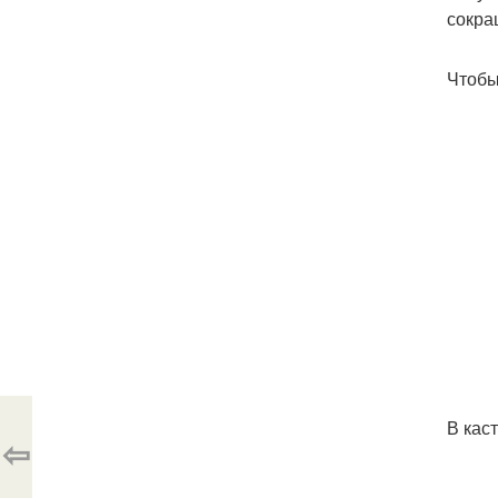
сокра
Чтобы
В кас
⇦