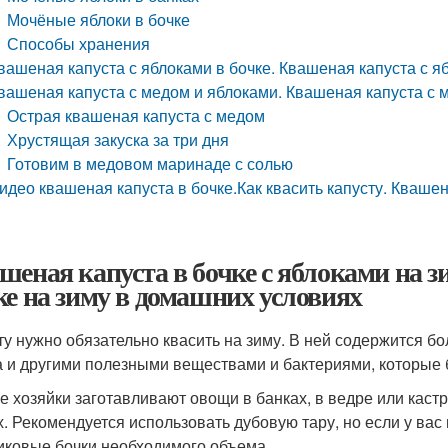
Мочёные яблоки в бочке
Способы хранения
вашеная капуста с яблоками в бочке. Квашеная капуста с я
вашеная капуста с медом и яблоками. Квашеная капуста с
Острая квашеная капуста с медом
Хрустящая закуска за три дня
Готовим в медовом маринаде с солью
идео квашеная капуста в бочке.Как квасить капусту. Квашен
шеная капуста в бочке с яблоками на з
ке на зиму в домашних условиях
ту нужно обязательно квасить на зиму. В ней содержится б
а и другими полезными веществами и бактериями, которые 
е хозяйки заготавливают овощи в банках, в ведре или кастр
х. Рекомендуется использовать дубовую тару, но если у вас 
иковые бочки необходимого объема.