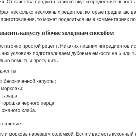
ия. От качества продукта зависит вкус и продолжительность
брал несколько несложных рецептов, которые предлагаю в
 приготовления, то может поделиться им в комментариях по
квасить капусту в бочке холодным способом
остаточно простой рецепт. Никаких лишних ингредиентов ис
них условиях подготавливаем дубовые емкости на 5 или 10
льно помыть и просушить.
диенты:
кг белокочанной капусты;
г морковки;
г сахара;
г горошка черного перца;
г ржаного хлеба.
товление
ту и морковь нарезаем соломкой. Если у вас есть кухонный 