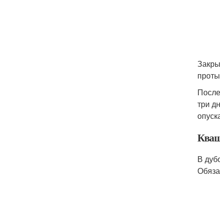
Закры
проты
После
три д
опуск
Кваш
В дуб
Обяза