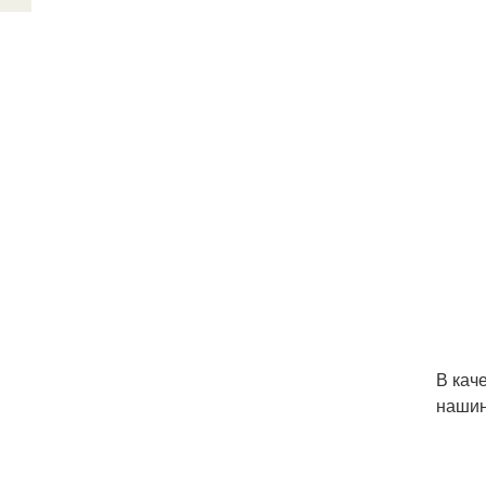
В кач
нашин