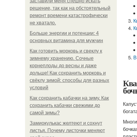
заставили меня спешно искать
решение, так как на обстоятельный
ремонт времени катастрофически
К
не хватало.
К
Больше энергии и потенции: 4
основных витамина для мужчин
Как готовить морковь и свеклу к
В
зимнему хранению. Сочные
корнеплоды до весны и даже
дольше! Как сохранить морковь и
Ква
свёклу зимой: способы для разных
боч
условий
Как сохранить кабачки на зиму. Как
Капус
сохранить кабачки свежими до
богат
самой зимы?
Многи
Замиокулькас желтеют и сохнут
бочка
листья. Почему листочки меняют
пласт