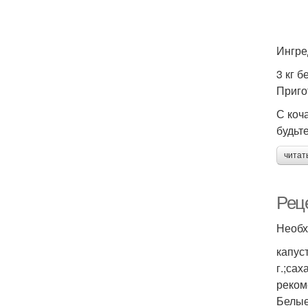
Ингре
3 кг б
Приго
С коч
будьт
читат
Рец
Необх
капус
г.;са
реком
Белые