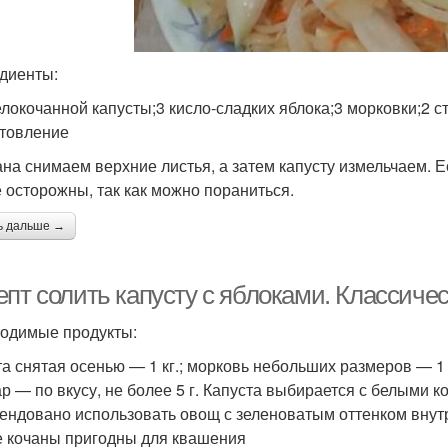
диенты:
елокочанной капусты;3 кисло-сладких яблока;3 морковки;2 ст
товление
ана снимаем верхние листья, а затем капусту измельчаем. 
е осторожны, так как можно пораниться.
ь дальше →
епт солить капусту с яблоками. Классиче
одимые продукты:
та снятая осенью — 1 кг.; морковь небольших размеров — 1 
хар — по вкусу, не более 5 г. Капуста выбирается с белыми к
ендовано использовать овощ с зеленоватым оттенком внут
 кочаны пригодны для квашения