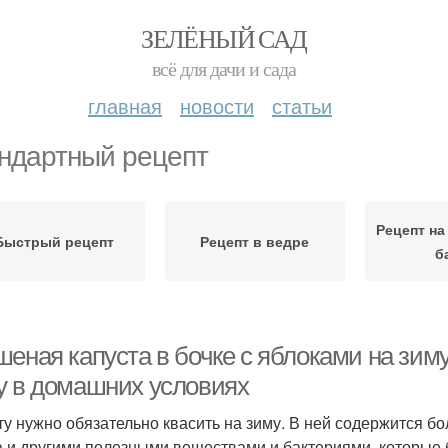
ЗЕЛЁНЫЙ САД
всё для дачи и сада
главная
новости
статьи
ндартный рецепт
Рецепт на
Быстрый рецепт
Рецепт в ведре
б
еная капуста в бочке с яблоками на зиму.
у в домашних условиях
ту нужно обязательно квасить на зиму. В ней содержится б
а и другими полезными веществами и бактериями, которые 