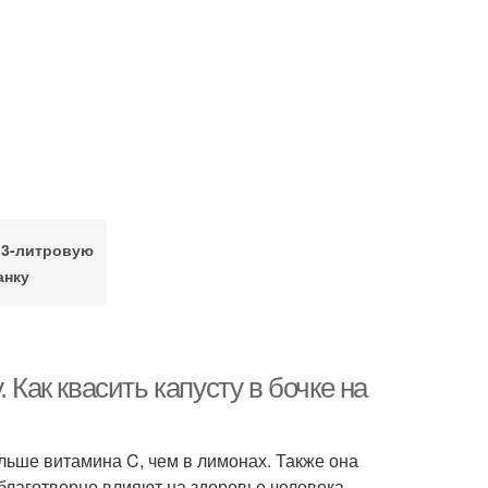
 3-литровую
анку
 Как квасить капусту в бочке на
ольше витамина C, чем в лимонах. Также она
благотворно влияют на здоровье человека.