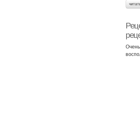
читат
Рец
рец
Очень
воспо