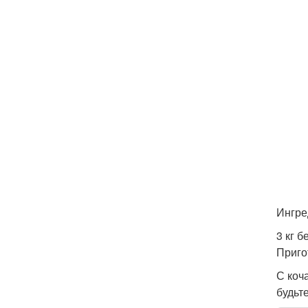
Ингре
3 кг б
Приго
С коч
будьт