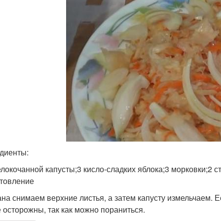
диенты:
елокочанной капусты;3 кисло-сладких яблока;3 морковки;2 ст
товление
ана снимаем верхние листья, а затем капусту измельчаем. 
е осторожны, так как можно пораниться.