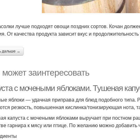
асолки лучше подходят овощи поздних сортов. Кочан долже
ия. От качества продукта зависит вкус и продолжительность
ь дальше →
 может заинтересовать
уста с мочеными яблоками. Тушеная кап
ые яблоки — удачная приправа для блюд подобного типа. Раг
ются резкость, повышенная кислинка/тонизирующая нота, та
ая капуста с мочеными яблоками выручает при постном ра
тве гарнира к мясу или птице. По желанию можно добавить ч
диенты