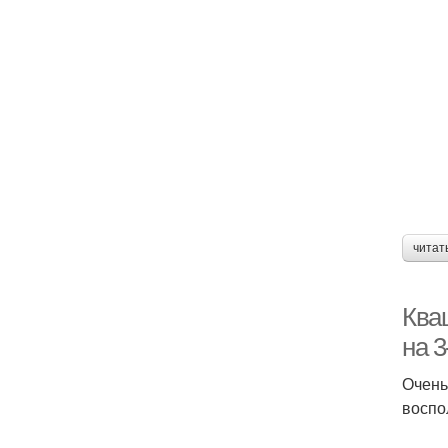
читат
Ква
на 
Очень
воспо