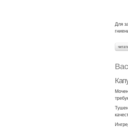
Для з
гниен
читат
Вас
Кап
Мочен
требу
Тушен
качес
Ингре