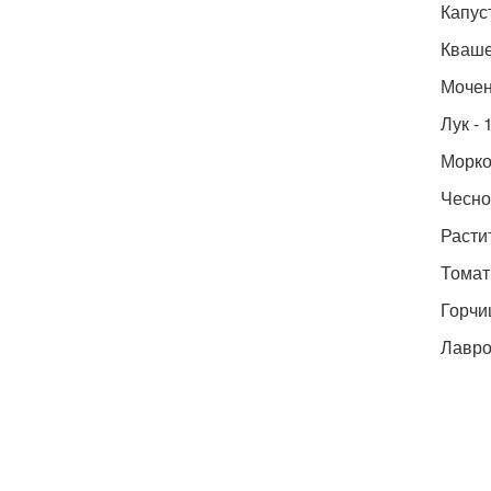
Капуст
Кваше
Мочен
Лук - 
Морков
Чеснок
Растит
Томатн
Горчиц
Лавро