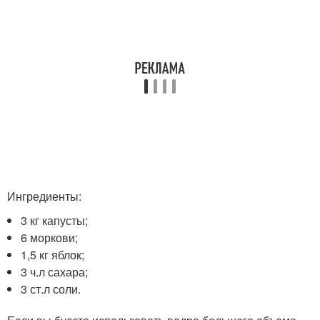
Ингредиенты:
3 кг капусты;
6 моркови;
1,5 кг яблок;
3 ч.л сахара;
3 ст.л соли.