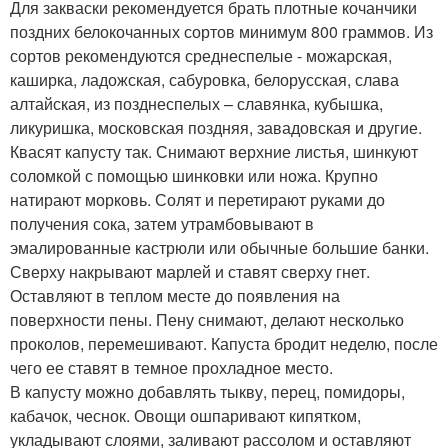
Для закваски рекомендуется брать плотные кочанчики
поздних белокочанных сортов минимум 800 граммов. Из
сортов рекомендуются среднеспелые - можарская,
каширка, ладожская, сабуровка, белорусская, слава
алтайская, из позднеспелых – славянка, кубышка,
ликуришка, московская поздняя, завадовская и другие.
Квасят капусту так. Снимают верхние листья, шинкуют
соломкой с помощью шинковки или ножа. Крупно
натирают морковь. Солят и перетирают руками до
получения сока, затем утрамбовывают в
эмалированные кастрюли или обычные большие банки.
Сверху накрывают марлей и ставят сверху гнет.
Оставляют в теплом месте до появления на
поверхности пены. Пену снимают, делают несколько
проколов, перемешивают. Капуста бродит неделю, после
чего ее ставят в темное прохладное место.
В капусту можно добавлять тыкву, перец, помидоры,
кабачок, чеснок. Овощи ошпаривают кипятком,
укладывают слоями, заливают рассолом и оставляют