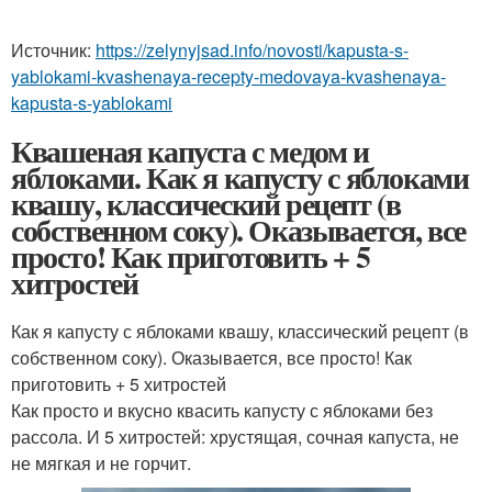
Источник:
https://zelynyjsad.info/novosti/kapusta-s-
yablokami-kvashenaya-recepty-medovaya-kvashenaya-
kapusta-s-yablokami
Квашеная капуста с медом и
яблоками. Как я капусту с яблоками
квашу, классический рецепт (в
собственном соку). Оказывается, все
просто! Как приготовить + 5
хитростей
Как я капусту с яблоками квашу, классический рецепт (в
собственном соку). Оказывается, все просто! Как
приготовить + 5 хитростей
Как просто и вкусно квасить капусту с яблоками без
рассола. И 5 хитростей: хрустящая, сочная капуста, не
не мягкая и не горчит.